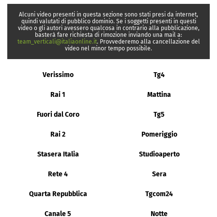
Alcuni video presenti in questa sezione sono stati presi da internet,
quindi valutati di pubblico dominio. Se i soggetti presenti in questi
video o gli autori avessero qualcosa in contrario alla pubblicazione,
basterà fare richiesta di rimozione inviando una mail a:
team_verticali@italiaonline.it
. Provvederemo alla cancellazione del
video nel minor tempo possibile.
Verissimo
Tg4
Rai 1
Mattina
Fuori dal Coro
Tg5
Rai 2
Pomeriggio
Stasera Italia
Studioaperto
Rete 4
Sera
Quarta Repubblica
Tgcom24
Canale 5
Notte