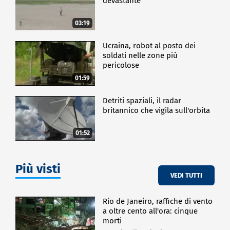
devastante
03:19
Ucraina, robot al posto dei
soldati nelle zone più
pericolose
01:59
Detriti spaziali, il radar
britannico che vigila sull'orbita
01:52
Più visti
VEDI TUTTI
Rio de Janeiro, raffiche di vento
a oltre cento all'ora: cinque
morti