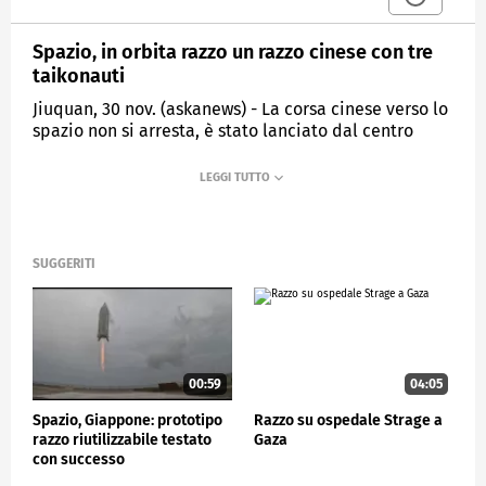
Spazio, in orbita razzo un razzo cinese con tre
taikonauti
Jiuquan, 30 nov. (askanews) - La corsa cinese verso lo
spazio non si arresta, è stato lanciato dal centro
spaziale di Jiuquan il razzo della missione Shenzhou-
15 che trasporta tre taikonauti per terminare la
costruzione della stazione spaziale cinese.
Secondo quanto riferito dall'Agenzia spaziale cinese,
l'equipaggio è composto Fei Junlong un veterano
SUGGERITI
della missione spaziale Shenzhou-6 del 2005 e altri
due giovani astronauti da Deng Qingming e Zhang Lu
al loro primo volo spaziale.
La missione di sei mesi è finalizzara a concludere la
fase di costruzione della stazione spaziale cinese
00:59
04:05
iniziata col lancio del suo primo modulo nel 1998.
Spazio, Giappone: prototipo
Razzo su ospedale Strage a
razzo riutilizzabile testato
Gaza
con successo