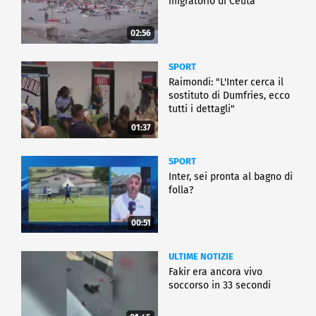
migratorio di Ceuta
02:56
SPORT
Raimondi: "L'Inter cerca il
sostituto di Dumfries, ecco
tutti i dettagli"
01:37
SPORT
Inter, sei pronta al bagno di
folla?
00:51
ULTIME NOTIZIE
Fakir era ancora vivo
soccorso in 33 secondi