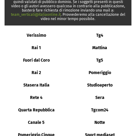
quindi valutati di pubblico dominio. Se i soggetti presenti in questi
video o gli autori avessero qualcosa in contrario alla pubblicazione,
basterà fare richiesta di rimozione inviando una mail a:
team_verticali@italiaonline.it
. Provvederemo alla cancellazione del
video nel minor tempo possibile.
Verissimo
Tg4
Rai 1
Mattina
Fuori dal Coro
Tg5
Rai 2
Pomeriggio
Stasera Italia
Studioaperto
Rete 4
Sera
Quarta Repubblica
Tgcom24
Canale 5
Notte
Pomeriggio Cinque
Sport mediaset