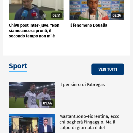
02:51
02:26
Chivu post Inter-Juve: "Non
Il fenomeno Doualla
siamo ancora pronti, il
secondo tempo non mi è
piaciuto"
Sport
VEDI TUTTI
Il pensiero di Fabregas
01:44
Mastantuono-Fiorentina, ecco
chi pagherà l'ingaggio. Ma il
colpo di giornata è del