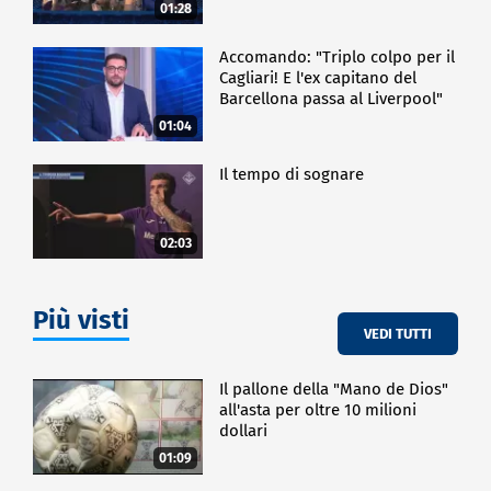
Frosinone"
01:28
Accomando: "Triplo colpo per il
Cagliari! E l'ex capitano del
Barcellona passa al Liverpool"
01:04
Il tempo di sognare
02:03
Più visti
VEDI TUTTI
Il pallone della "Mano de Dios"
all'asta per oltre 10 milioni
dollari
01:09