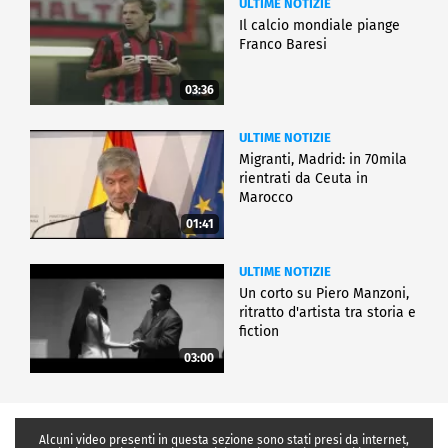
ULTIME NOTIZIE
Il calcio mondiale piange
Franco Baresi
03:36
ULTIME NOTIZIE
Migranti, Madrid: in 70mila
rientrati da Ceuta in
Marocco
01:41
ULTIME NOTIZIE
Un corto su Piero Manzoni,
ritratto d'artista tra storia e
fiction
03:00
Alcuni video presenti in questa sezione sono stati presi da internet,