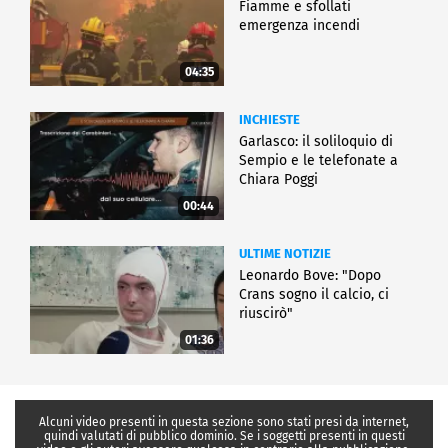
Fiamme e sfollati
emergenza incendi
04:35
INCHIESTE
Garlasco: il soliloquio di
Sempio e le telefonate a
Chiara Poggi
00:44
ULTIME NOTIZIE
Leonardo Bove: "Dopo
Crans sogno il calcio, ci
riuscirò"
01:36
Alcuni video presenti in questa sezione sono stati presi da internet,
quindi valutati di pubblico dominio. Se i soggetti presenti in questi