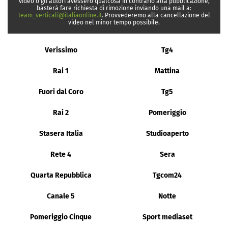
video o gli autori avessero qualcosa in contrario alla pubblicazione,
basterà fare richiesta di rimozione inviando una mail a:
team_verticali@italiaonline.it
. Provvederemo alla cancellazione del
video nel minor tempo possibile.
Verissimo
Tg4
Rai 1
Mattina
Fuori dal Coro
Tg5
Rai 2
Pomeriggio
Stasera Italia
Studioaperto
Rete 4
Sera
Quarta Repubblica
Tgcom24
Canale 5
Notte
Pomeriggio Cinque
Sport mediaset