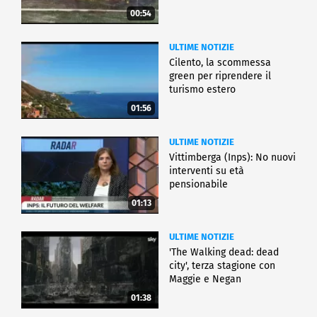
00:54
ULTIME NOTIZIE
Cilento, la scommessa
green per riprendere il
turismo estero
01:56
ULTIME NOTIZIE
Vittimberga (Inps): No nuovi
interventi su età
pensionabile
01:13
ULTIME NOTIZIE
'The Walking dead: dead
city', terza stagione con
Maggie e Negan
01:38