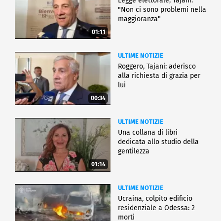
Legge elettorale, Tajani:
"Non ci sono problemi nella
maggioranza"
01:11
ULTIME NOTIZIE
Roggero, Tajani: aderisco
alla richiesta di grazia per
lui
00:34
ULTIME NOTIZIE
Una collana di libri
dedicata allo studio della
gentilezza
01:14
ULTIME NOTIZIE
Ucraina, colpito edificio
residenziale a Odessa: 2
morti