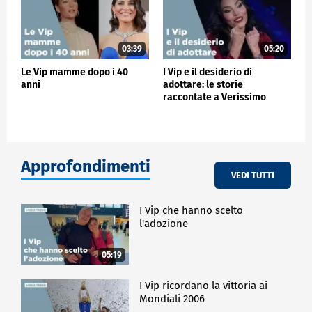
03:39
05:20
Le Vip mamme dopo i 40
I Vip e il desiderio di
anni
adottare: le storie
raccontate a Verissimo
Approfondimenti
VEDI TUTTI
I Vip che hanno scelto
l'adozione
05:19
I Vip ricordano la vittoria ai
Mondiali 2006