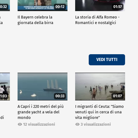
0:32
00:12
01:57
a
Il Bayern celebra la
La storia di Alfa Romeo -
la
giornata della birra
Romantici e nostalgici
VEDI TUTTI
1:03
00:33
01:07
A Capri i 220 metri del più
I migranti di Ceuta: "Siamo
grande yacht a vela del
venuti qui in cerca di una
 di
mondo
vita migliore"
12 visualizzazioni
3 visualizzazioni