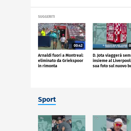
SUGGERITI
00:42
0
Arnaldi fuori a Montreal:
D. Jota viaggerà se
eliminato da Griekspoor
insieme al Liverpool:
in rimonta
sua foto sul nuovo b
Sport