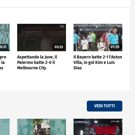
0:31
03:33
01:29
mpre
Aspettando la Juve, il
Il Bayern batte 2-1 l'Aston
 la
Palermo batte 2-0 il
Villa, in gol Kim e Luis
us
Melbourne City
Diaz
VEDI TUTTI