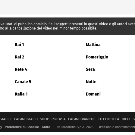
 valutati di pubblico dominio. Se i soggetti presenti in questi video o gli autori av
mo alla cancellazione del video nel minor tempo possibile.
Rai 1
Mattina
Rai 2
Pomeriggio
Rete 4
Sera
Canale 5
Notte
Italia 1
Domani
GIALLE
PAGINEGIALLE SHOP
PGCASA
PAGINEBIANCHE
TUTTOCITTÀ
DILEI
S
© Italiaonline S.p.A. 2026
Direzione e coordinamento 
cy
Preferenze sui cookie
Aiuto