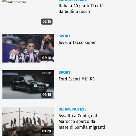
Italia a 40 gradi 11 città
da bollino rosso
02:15
SPORT
Juve, attacco super
02:16
SPORT
Ford Escort Mk1 RS
01:15
ULTIME NOTIZIE
Assalto a Ceuta, dal
Marocco sbarco dal
mare di 60mila migranti
01:29