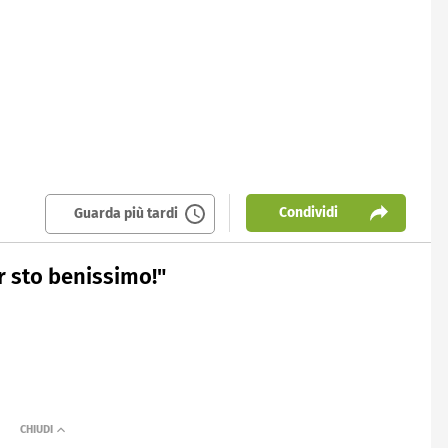
Condividi
Guarda più tardi
er sto benissimo!"