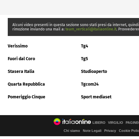
Alcuni video presenti in questa sezione sono stati presi da internet, quindi
rimozione inviando una mail a:
team_verticali@italiaonline.it
. Provvedere
Verissimo
Tg4
Fuori dal Coro
Tg5
Stasera Italia
Studioaperto
Quarta Repubblica
Tgcom24
Pomeriggio Cinque
Sport mediaset
LIBERO
VIRGILIO
PAGINE
Chi siamo
Note Legali
Privacy
Cookie Poli