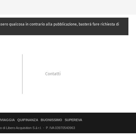
essero qualcosa in contrario alla pubblicazione, basterà fare richiesta di
Contatti
IVIAGGIA
QUIFINANZA
BUONISSIMO
SUPEREVA
di Libero Acquisition S.á r.l.
P. IVA 03970540963