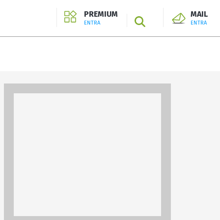
PREMIUM
MAIL
SEARCH
ENTRA
ENTRA
ENTRA