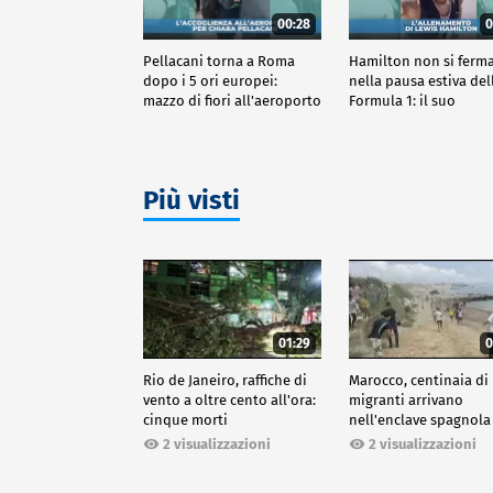
00:28
0
Pellacani torna a Roma
Hamilton non si ferm
dopo i 5 ori europei:
nella pausa estiva del
mazzo di fiori all'aeroporto
Formula 1: il suo
allenamento
Più visti
01:29
0
Rio de Janeiro, raffiche di
Marocco, centinaia di
vento a oltre cento all'ora:
migranti arrivano
cinque morti
nell'enclave spagnola
Ceuta
2 visualizzazioni
2 visualizzazioni