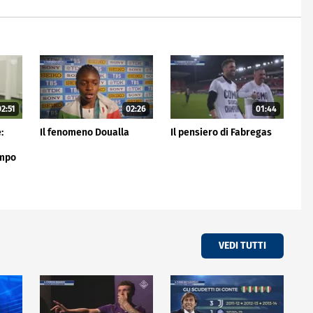
2:51
02:26
01:44
:
Il fenomeno Doualla
Il pensiero di Fabregas
empo
VEDI TUTTI