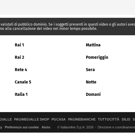
 valutati di pubblico dominio. Se i soggetti presenti in questi video o gli autori av
mo alla cancellazione del video nel minor tempo possibile.
Rai 1
Mattina
Rai 2
Pomeriggio
Rete 4
Sera
Canale 5
Notte
Italia 1
Domani
GIALLE
PAGINEGIALLE SHOP
PGCASA
PAGINEBIANCHE
TUTTOCITTÀ
DILEI
S
© Italiaonline S.p.A. 2026
Direzione e coordinamento 
cy
Preferenze sui cookie
Aiuto