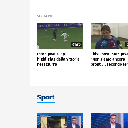
SUGGERITI
01:30
0
Inter-Juve 2-1: gli
Chivu post Inter-Juve
highlights della vittoria
"Non siamo ancora
nerazzurra
pronti, il secondo t
non mi è piaciuto"
Sport