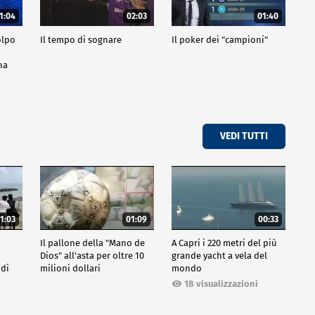
1:04
02:03
01:40
olpo
Il tempo di sognare
Il poker dei "campioni"
na
VEDI TUTTI
1:03
01:09
00:33
Il pallone della "Mano de
A Capri i 220 metri del più
Dios" all'asta per oltre 10
grande yacht a vela del
 di
milioni dollari
mondo
18 visualizzazioni