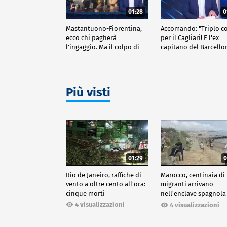
01:28
0
Mastantuono-Fiorentina,
Accomando: "Triplo c
ecco chi pagherà
per il Cagliari! E l'ex
l'ingaggio. Ma il colpo di
capitano del Barcello
giornata è del Frosinone"
passa al Liverpool"
Più visti
01:29
0
Rio de Janeiro, raffiche di
Marocco, centinaia di
vento a oltre cento all'ora:
migranti arrivano
cinque morti
nell'enclave spagnola
Ceuta
4 visualizzazioni
4 visualizzazioni