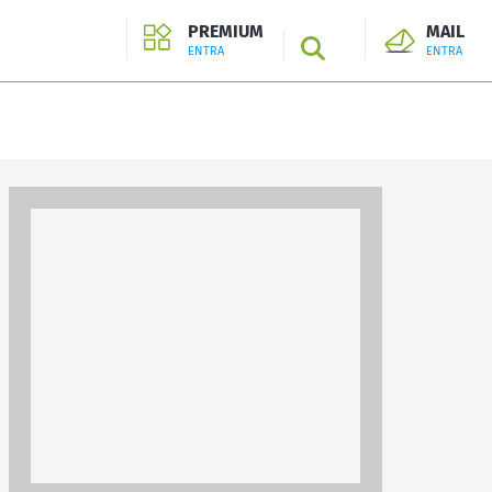
PREMIUM
MAIL
SEARCH
ENTRA
ENTRA
ENTRA