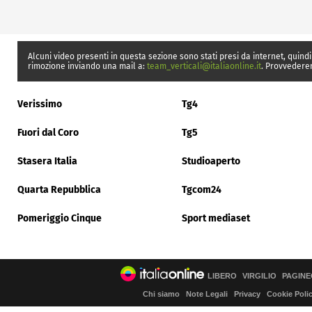
Alcuni video presenti in questa sezione sono stati presi da internet, quindi
rimozione inviando una mail a:
team_verticali@italiaonline.it
. Provvedere
Verissimo
Tg4
Fuori dal Coro
Tg5
Stasera Italia
Studioaperto
Quarta Repubblica
Tgcom24
Pomeriggio Cinque
Sport mediaset
LIBERO
VIRGILIO
PAGINE
Chi siamo
Note Legali
Privacy
Cookie Poli