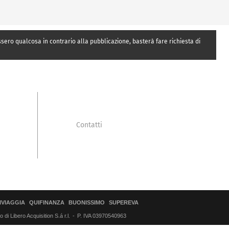
essero qualcosa in contrario alla pubblicazione, basterà fare richiesta di
Contatti
IVIAGGIA
QUIFINANZA
BUONISSIMO
SUPEREVA
di Libero Acquisition S.á r.l.
P. IVA 03970540963