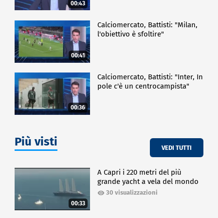
00:43
Calciomercato, Battisti: "Milan,
l'obiettivo è sfoltire"
00:41
Calciomercato, Battisti: "Inter, In
pole c'è un centrocampista"
00:36
Più visti
VEDI TUTTI
A Capri i 220 metri del più
grande yacht a vela del mondo
30 visualizzazioni
00:33