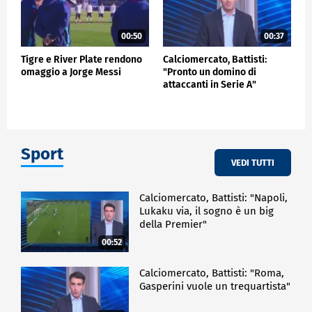
00:50
00:37
Tigre e River Plate rendono
Calciomercato, Battisti:
omaggio a Jorge Messi
"Pronto un domino di
attaccanti in Serie A"
Sport
VEDI TUTTI
Calciomercato, Battisti: "Napoli,
Lukaku via, il sogno è un big
della Premier"
00:52
Calciomercato, Battisti: "Roma,
Gasperini vuole un trequartista"