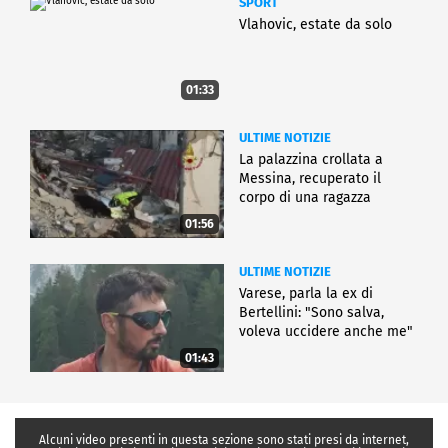
SPORT
Vlahovic, estate da solo
01:33
ULTIME NOTIZIE
La palazzina crollata a
Messina, recuperato il
corpo di una ragazza
01:56
ULTIME NOTIZIE
Varese, parla la ex di
Bertellini: "Sono salva,
voleva uccidere anche me"
01:43
Alcuni video presenti in questa sezione sono stati presi da internet,