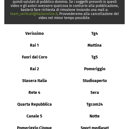
quindi valutati di pubblico dominio. Se i soggetti presenti in questi
video o gli autori avessero qualcosa in contrario alla pubblicazione,
basterà fare richiesta di rimozione inviando una mail a:
team_verticali@italiaonline.it
. Provvederemo alla cancellazione del
video nel minor tempo possibile.
Verissimo
Tg4
Rai 1
Mattina
Fuori dal Coro
Tg5
Rai 2
Pomeriggio
Stasera Italia
Studioaperto
Rete 4
Sera
Quarta Repubblica
Tgcom24
Canale 5
Notte
Pomeriggio Cinque
Sport mediaset