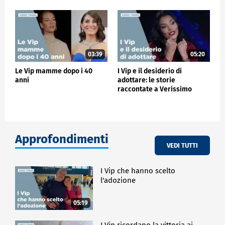
03:39
05:20
Le Vip mamme dopo i 40
I Vip e il desiderio di
anni
adottare: le storie
raccontate a Verissimo
Approfondimenti
VEDI TUTTI
I Vip che hanno scelto
l'adozione
05:19
I Vip ricordano la vittoria ai