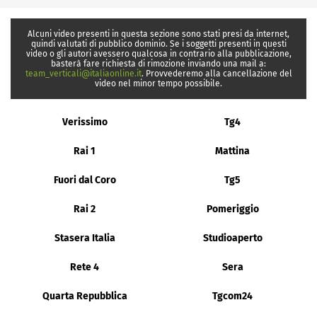
Alcuni video presenti in questa sezione sono stati presi da internet,
quindi valutati di pubblico dominio. Se i soggetti presenti in questi
video o gli autori avessero qualcosa in contrario alla pubblicazione,
basterà fare richiesta di rimozione inviando una mail a:
team_verticali@italiaonline.it
. Provvederemo alla cancellazione del
video nel minor tempo possibile.
Verissimo
Tg4
Rai 1
Mattina
Fuori dal Coro
Tg5
Rai 2
Pomeriggio
Stasera Italia
Studioaperto
Rete 4
Sera
Quarta Repubblica
Tgcom24