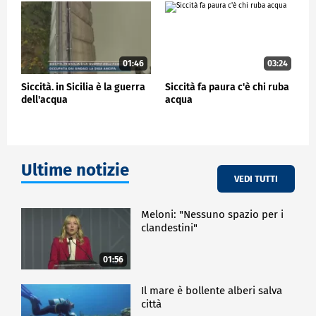
CRONACA
01:46
03:24
Siccità. in Sicilia è la guerra
Siccità fa paura c'è chi ruba
dell'acqua
acqua
Ultime notizie
VEDI TUTTI
Meloni: "Nessuno spazio per i
clandestini"
01:56
Il mare è bollente alberi salva
città