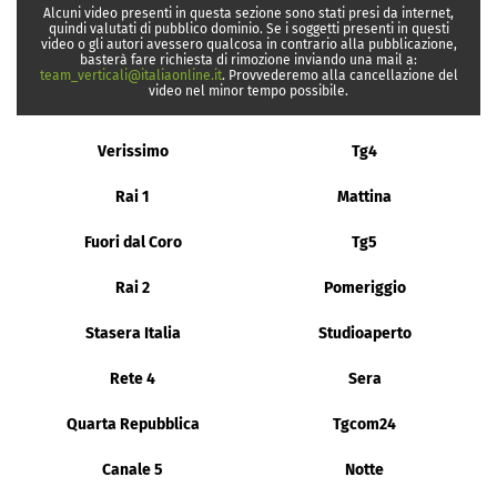
Alcuni video presenti in questa sezione sono stati presi da internet,
quindi valutati di pubblico dominio. Se i soggetti presenti in questi
video o gli autori avessero qualcosa in contrario alla pubblicazione,
basterà fare richiesta di rimozione inviando una mail a:
team_verticali@italiaonline.it
. Provvederemo alla cancellazione del
video nel minor tempo possibile.
Verissimo
Tg4
Rai 1
Mattina
Fuori dal Coro
Tg5
Rai 2
Pomeriggio
Stasera Italia
Studioaperto
Rete 4
Sera
Quarta Repubblica
Tgcom24
Canale 5
Notte