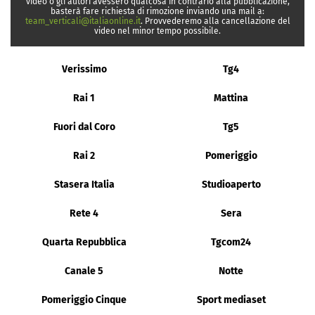
video o gli autori avessero qualcosa in contrario alla pubblicazione,
basterà fare richiesta di rimozione inviando una mail a:
team_verticali@italiaonline.it
. Provvederemo alla cancellazione del
video nel minor tempo possibile.
Verissimo
Tg4
Rai 1
Mattina
Fuori dal Coro
Tg5
Rai 2
Pomeriggio
Stasera Italia
Studioaperto
Rete 4
Sera
Quarta Repubblica
Tgcom24
Canale 5
Notte
Pomeriggio Cinque
Sport mediaset