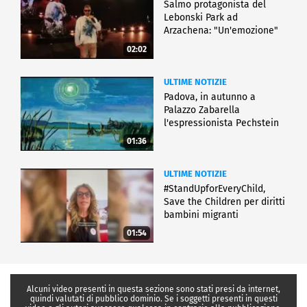
Salmo protagonista del
Lebonski Park ad
Arzachena: "Un'emozione"
02:02
ULTIME NOTIZIE
Padova, in autunno a
Palazzo Zabarella
l'espressionista Pechstein
01:36
ULTIME NOTIZIE
#StandUpforEveryChild,
Save the Children per diritti
bambini migranti
01:54
Alcuni video presenti in questa sezione sono stati presi da internet,
quindi valutati di pubblico dominio. Se i soggetti presenti in questi