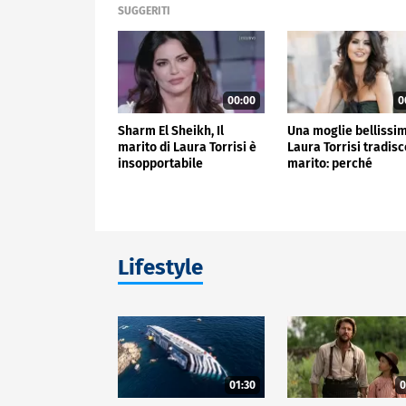
SUGGERITI
00:00
0
Sharm El Sheikh, Il
Una moglie bellissi
marito di Laura Torrisi è
Laura Torrisi tradisce
insopportabile
marito: perché
Lifestyle
01:30
0