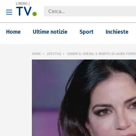
LIBERO
/
Home
Ultime notizie
Sport
Inchieste
HOME
LIFESTYLE
SHARM EL SHEIKH, IL MARITO DI LAURA TORRI