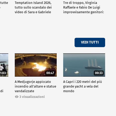
 tutte
Temptation Island 2026,
Tre di troppo, Virginia
o
tutto sullo scandalo dei
Raffaele e Fabio De Luigi
video di Sara e Gabriele
improvvisamente genitori:
tutte le curiosità sulla
commedia
VEDI TUTTI
1:03
00:47
00:33
A Medjugorje appiccato
A Capri i 220 metri del più
incendio all'altare e statue
grande yacht a vela del
 di
vandalizzate
mondo
3 visualizzazioni