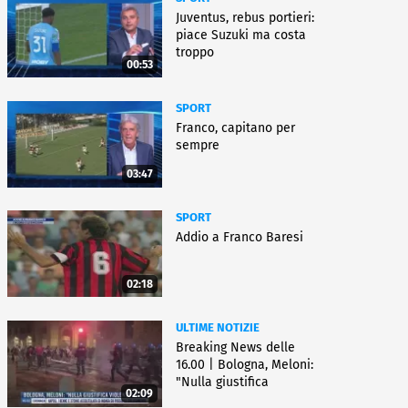
Juventus, rebus portieri:
piace Suzuki ma costa
troppo
00:53
SPORT
Franco, capitano per
sempre
03:47
SPORT
Addio a Franco Baresi
02:18
ULTIME NOTIZIE
Breaking News delle
16.00 | Bologna, Meloni:
"Nulla giustifica
02:09
violenza"