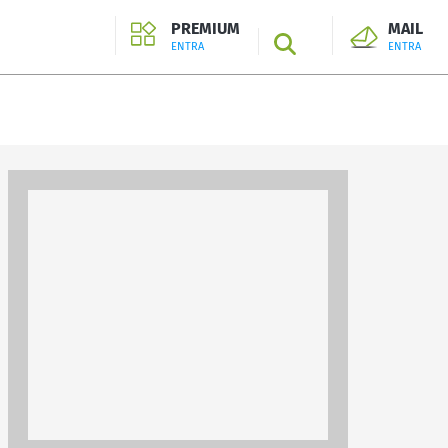
PREMIUM
MAIL
SEARCH
ENTRA
ENTRA
ENTRA