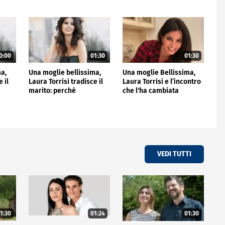
0:00
01:30
01:30
ma,
Una moglie bellissima,
Una moglie Bellissima,
 il
Laura Torrisi tradisce il
Laura Torrisi e l’incontro
marito: perché
che l'ha cambiata
VEDI TUTTI
1:30
01:24
01:30