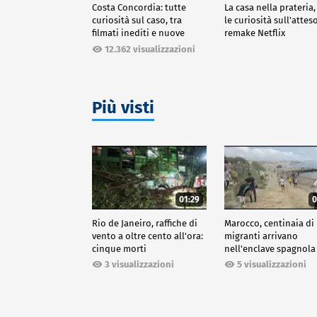
Costa Concordia: tutte
La casa nella prateria,
curiosità sul caso, tra
le curiosità sull'attes
filmati inediti e nuove
remake Netflix
ricostruzioni
12.362 visualizzazioni
Più visti
01:29
0
Rio de Janeiro, raffiche di
Marocco, centinaia di
vento a oltre cento all'ora:
migranti arrivano
cinque morti
nell'enclave spagnola
Ceuta
3 visualizzazioni
5 visualizzazioni