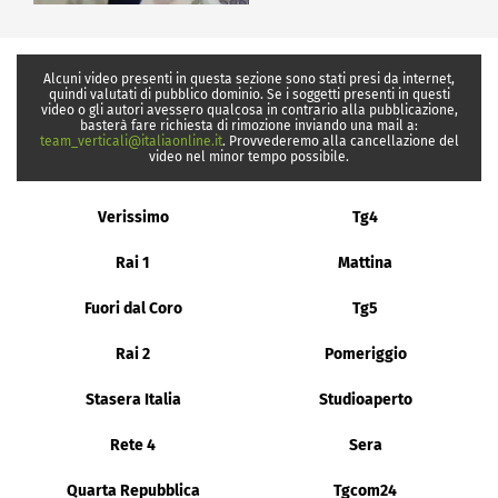
Alcuni video presenti in questa sezione sono stati presi da internet,
quindi valutati di pubblico dominio. Se i soggetti presenti in questi
video o gli autori avessero qualcosa in contrario alla pubblicazione,
basterà fare richiesta di rimozione inviando una mail a:
team_verticali@italiaonline.it
. Provvederemo alla cancellazione del
video nel minor tempo possibile.
Verissimo
Tg4
Rai 1
Mattina
Fuori dal Coro
Tg5
Rai 2
Pomeriggio
Stasera Italia
Studioaperto
Rete 4
Sera
Quarta Repubblica
Tgcom24