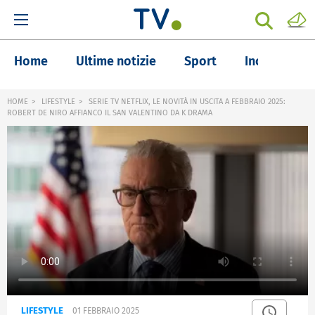
Home
Ultime notizie
Sport
Inchieste
HOME
LIFESTYLE
SERIE TV NETFLIX, LE NOVITÀ IN USCITA A FEBBRAIO 2025:
ROBERT DE NIRO AFFIANCO IL SAN VALENTINO DA K DRAMA
LIFESTYLE
01 FEBBRAIO 2025