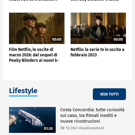
San Valentino da k
commedie da San Valentino
00:00
00:00
Film Netflix, le uscite di
Netflix: la serie tv in uscita a
marzo 2026: dal sequel di
febbraio 2023
Peaky Blinders ai nuovi k-
drama della piattafor
Lifestyle
VEDI TUTTI
Costa Concordia: tutte curiosità
sul caso, tra filmati inediti e
nuove ricostruzioni
12.362 visualizzazioni
01:30