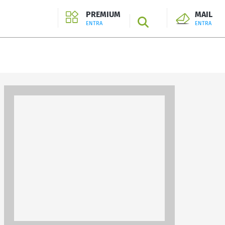
PREMIUM
MAIL
SEARCH
ENTRA
ENTRA
ENTRA