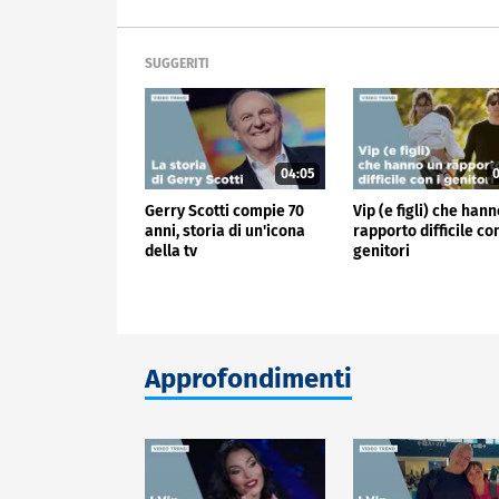
SUGGERITI
04:05
0
Gerry Scotti compie 70
Vip (e figli) che han
anni, storia di un'icona
rapporto difficile con
della tv
genitori
Approfondimenti