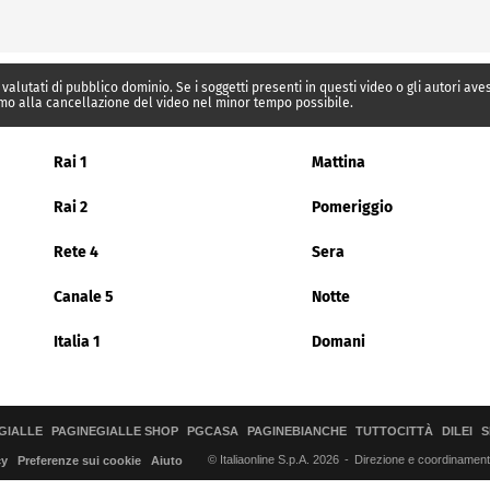
 valutati di pubblico dominio. Se i soggetti presenti in questi video o gli autori av
mo alla cancellazione del video nel minor tempo possibile.
Rai 1
Mattina
Rai 2
Pomeriggio
Rete 4
Sera
Canale 5
Notte
Italia 1
Domani
GIALLE
PAGINEGIALLE SHOP
PGCASA
PAGINEBIANCHE
TUTTOCITTÀ
DILEI
S
© Italiaonline S.p.A. 2026
Direzione e coordinamento 
cy
Preferenze sui cookie
Aiuto