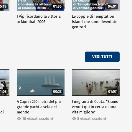
5:19
01:36
04:01
o
I Vip ricordano la vittoria
Le coppie di Temptation
ai Mondiali 2006
Island che sono diventate
genitori
VEDI TUTTI
1:03
00:33
01:07
A Capri i 220 metri del più
I migranti di Ceuta: "Siamo
grande yacht a vela del
venuti qui in cerca di una
 di
mondo
vita migliore"
18 visualizzazioni
5 visualizzazioni