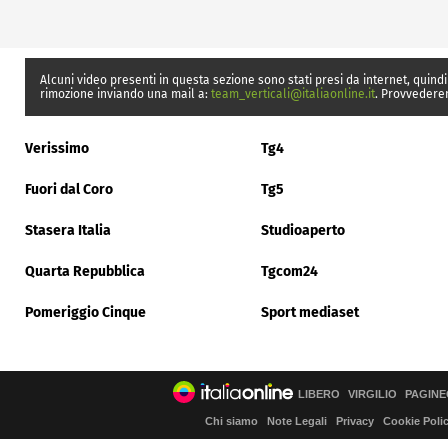
Alcuni video presenti in questa sezione sono stati presi da internet, quindi
rimozione inviando una mail a:
team_verticali@italiaonline.it
. Provvedere
Verissimo
Tg4
Fuori dal Coro
Tg5
Stasera Italia
Studioaperto
Quarta Repubblica
Tgcom24
Pomeriggio Cinque
Sport mediaset
LIBERO
VIRGILIO
PAGINE
Chi siamo
Note Legali
Privacy
Cookie Poli