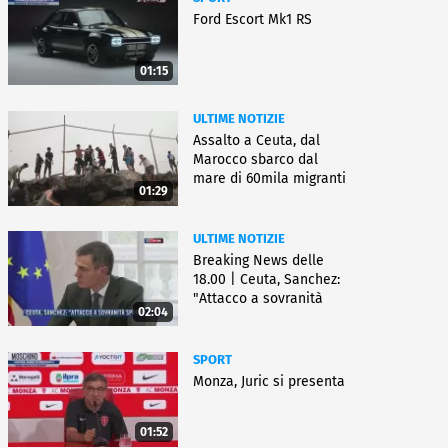
Ford Escort Mk1 RS
01:15
ULTIME NOTIZIE
Assalto a Ceuta, dal
Marocco sbarco dal
mare di 60mila migranti
01:29
ULTIME NOTIZIE
Breaking News delle
18.00 | Ceuta, Sanchez:
"Attacco a sovranità
02:04
Spagna"
SPORT
Monza, Juric si presenta
01:52