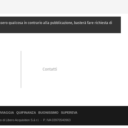
essero qualcosa in contrario alla pubblicazione, basterà fare richiesta di
Contatti
IVIAGGIA
QUIFINANZA
BUONISSIMO
SUPEREVA
di Libero Acquisition S.á r.l.
P. IVA 03970540963