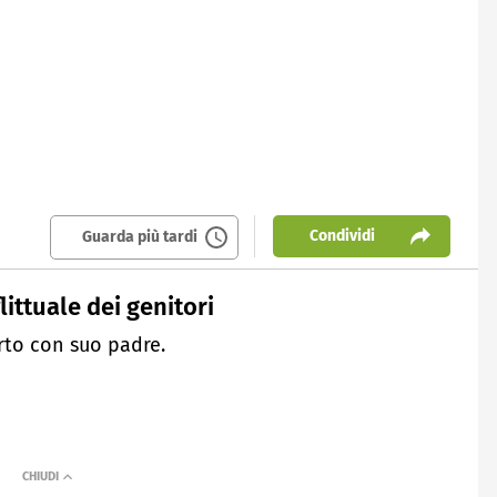
Condividi
Guarda più tardi
littuale dei genitori
orto con suo padre.