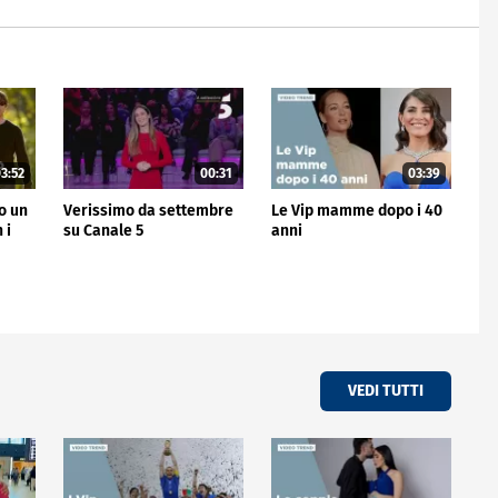
3:52
00:31
03:39
no un
Verissimo da settembre
Le Vip mamme dopo i 40
 i
su Canale 5
anni
VEDI TUTTI