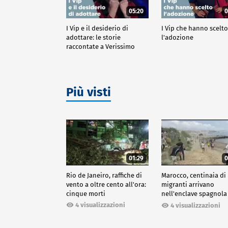
05:20
0
I Vip e il desiderio di
I Vip che hanno scelt
adottare: le storie
l'adozione
raccontate a Verissimo
Più visti
01:29
0
Rio de Janeiro, raffiche di
Marocco, centinaia di
vento a oltre cento all'ora:
migranti arrivano
cinque morti
nell'enclave spagnola
Ceuta
4 visualizzazioni
4 visualizzazioni