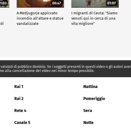
1:03
00:47
01:07
A Medjugorje appiccato
I migranti di Ceuta: "Siamo
incendio all'altare e statue
venuti qui in cerca di una
 di
vandalizzate
vita migliore"
 valutati di pubblico dominio. Se i soggetti presenti in questi video o gli autori av
mo alla cancellazione del video nel minor tempo possibile.
Rai 1
Mattina
Rai 2
Pomeriggio
Rete 4
Sera
Canale 5
Notte