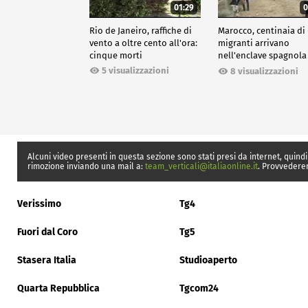
01:29
0
Rio de Janeiro, raffiche di
Marocco, centinaia di
vento a oltre cento all'ora:
migranti arrivano
cinque morti
nell'enclave spagnola
Ceuta
5 visualizzazioni
8 visualizzazioni
Alcuni video presenti in questa sezione sono stati presi da internet, quindi
rimozione inviando una mail a:
team_verticali@italiaonline.it
. Provvedere
Verissimo
Tg4
Fuori dal Coro
Tg5
Stasera Italia
Studioaperto
Quarta Repubblica
Tgcom24