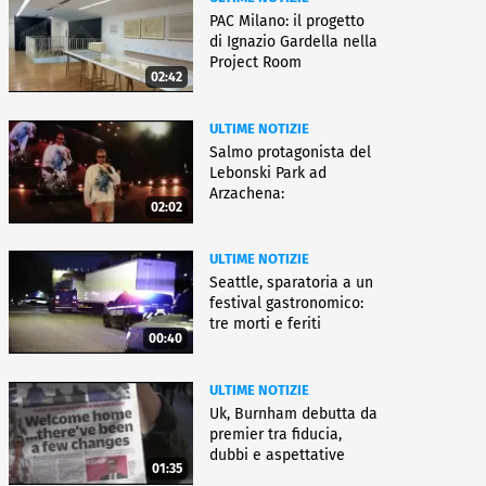
PAC Milano: il progetto
di Ignazio Gardella nella
Project Room
02:42
ULTIME NOTIZIE
Salmo protagonista del
Lebonski Park ad
Arzachena:
02:02
"Un'emozione"
ULTIME NOTIZIE
Seattle, sparatoria a un
festival gastronomico:
tre morti e feriti
00:40
ULTIME NOTIZIE
Uk, Burnham debutta da
premier tra fiducia,
dubbi e aspettative
01:35