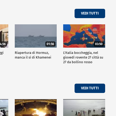
VEDI TUTTI
4:56
01:56
03:50
ggi
Riapertura di Hormuz,
L'Italia boccheggia, nel
manca il sì di Khamenei
giovedì rovente 27 città su
27 da bollino rosso
VEDI TUTTI