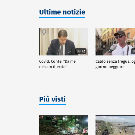
Ultime notizie
03:32
0
Covid, Conte: "Da me
Caldo senza tregua, o
nessun illecito"
giorno peggiore
Più visti