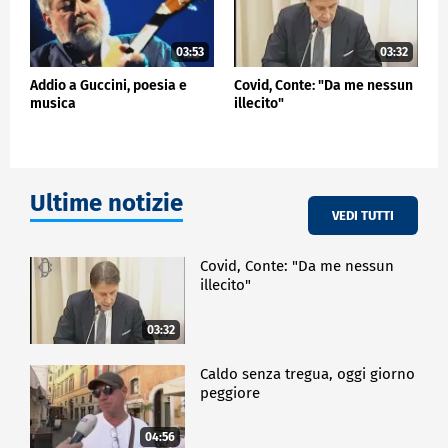
03:53
03:32
Addio a Guccini, poesia e
Covid, Conte: "Da me nessun
musica
illecito"
Ultime notizie
VEDI TUTTI
Covid, Conte: "Da me nessun
illecito"
03:32
Caldo senza tregua, oggi giorno
peggiore
04:56