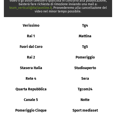
video o gli autori avessero qualcosa in contrario alla pubblicazione,
basterà fare richiesta di rimozione inviando una mail a:
team_verticali@italiaonline.it
. Provvederemo alla cancellazione del
video nel minor tempo possibile.
Verissimo
Tg4
Rai 1
Mattina
Fuori dal Coro
Tg5
Rai 2
Pomeriggio
Stasera Italia
Studioaperto
Rete 4
Sera
Quarta Repubblica
Tgcom24
Canale 5
Notte
Pomeriggio Cinque
Sport mediaset