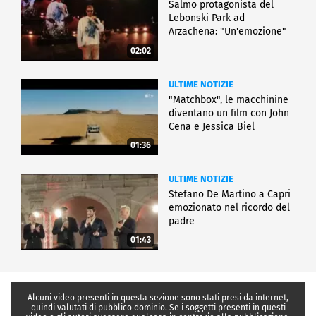
Salmo protagonista del
Lebonski Park ad
Arzachena: "Un'emozione"
02:02
ULTIME NOTIZIE
"Matchbox", le macchinine
diventano un film con John
Cena e Jessica Biel
01:36
ULTIME NOTIZIE
Stefano De Martino a Capri
emozionato nel ricordo del
padre
01:43
Alcuni video presenti in questa sezione sono stati presi da internet,
quindi valutati di pubblico dominio. Se i soggetti presenti in questi