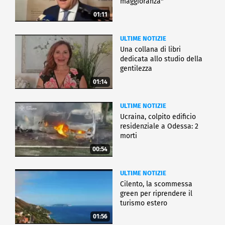
maggioranza"
01:11
ULTIME NOTIZIE
Una collana di libri
dedicata allo studio della
gentilezza
01:14
ULTIME NOTIZIE
Ucraina, colpito edificio
residenziale a Odessa: 2
morti
00:54
ULTIME NOTIZIE
Cilento, la scommessa
green per riprendere il
turismo estero
01:56