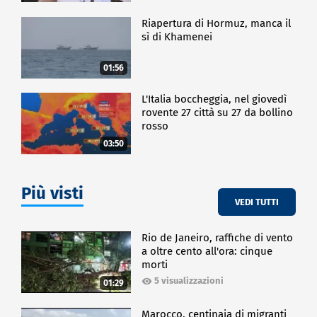
Riapertura di Hormuz, manca il
sì di Khamenei
01:56
L'Italia boccheggia, nel giovedì
rovente 27 città su 27 da bollino
rosso
03:50
Più visti
VEDI TUTTI
Rio de Janeiro, raffiche di vento
a oltre cento all'ora: cinque
morti
5 visualizzazioni
01:29
Marocco, centinaia di migranti