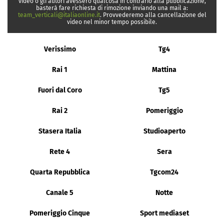
video o gli autori avessero qualcosa in contrario alla pubblicazione,
basterà fare richiesta di rimozione inviando una mail a:
team_verticali@italiaonline.it
. Provvederemo alla cancellazione del
video nel minor tempo possibile.
Verissimo
Tg4
Rai 1
Mattina
Fuori dal Coro
Tg5
Rai 2
Pomeriggio
Stasera Italia
Studioaperto
Rete 4
Sera
Quarta Repubblica
Tgcom24
Canale 5
Notte
Pomeriggio Cinque
Sport mediaset