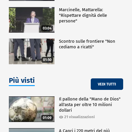
Marcinelle, Mattarella:
"Rispettare dignità delle
persone"
03:04
Scontro sulle frontiere "Non
cediamo a ricatti"
01:50
Più visti
VEDI TUTTI
Il pallone della "Mano de Dios"
all'asta per oltre 10 milioni
dollari
21 visualizzazioni
01:09
A Capri i 220 metri del più