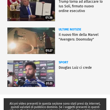
Trump torna ad attaccare lo
Ius Soli, firmato nuovo
ordine esecutivo
01:36
ULTIME NOTIZIE
Il nuovo film della Marvel
"Avengers: Doomsday"
01:27
SPORT
Douglas Luiz ci crede
01:51
Alcuni video presenti in questa sezione sono stati presi da internet,
quindi valutati di pubblico dominio. Se i soggetti presenti in questi