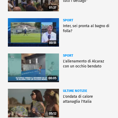
tutti i dettagli"
01:37
SPORT
Inter, sei pronta al bagno di
folla?
00:51
SPORT
L'allenamento di Alcaraz
con un occhio bendato
00:05
ULTIME NOTIZIE
L'ondata di calore
attanaglia l'Italia
05:12