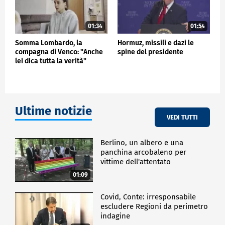
01:34
01:54
Somma Lombardo, la
Hormuz, missili e dazi le
compagna di Venco: "Anche
spine del presidente
lei dica tutta la verità"
Ultime notizie
VEDI TUTTI
Berlino, un albero e una
panchina arcobaleno per
vittime dell'attentato
01:09
Covid, Conte: irresponsabile
escludere Regioni da perimetro
indagine