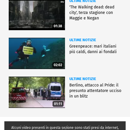
ULTIME NOTIZIE
'The Walking dead: dead
city', terza stagione con
Maggie e Negan
01:38
ULTIME NOTIZIE
Greenpeace: mari italiani
più caldi, danni ai fondali
02:02
ULTIME NOTIZIE
Berlino, attacco al Pride: il
presunto attentatore ucciso
in un blitz
01:11
Alcuni video presenti in questa sezione sono stati presi da internet,