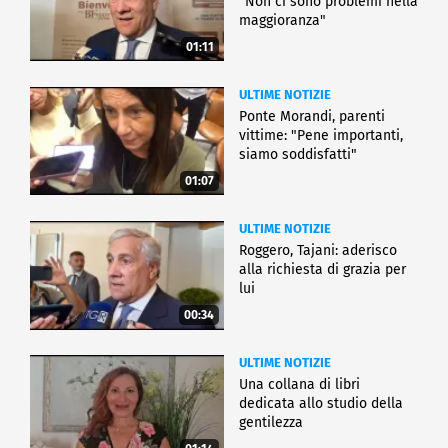
"Non ci sono problemi nella
maggioranza"
01:11
ULTIME NOTIZIE
Ponte Morandi, parenti
vittime: "Pene importanti,
siamo soddisfatti"
01:07
ULTIME NOTIZIE
Roggero, Tajani: aderisco
alla richiesta di grazia per
lui
00:34
ULTIME NOTIZIE
Una collana di libri
dedicata allo studio della
gentilezza