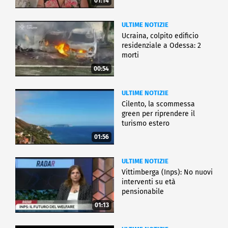
01:14
ULTIME NOTIZIE
Ucraina, colpito edificio
residenziale a Odessa: 2
morti
00:54
ULTIME NOTIZIE
Cilento, la scommessa
green per riprendere il
turismo estero
01:56
ULTIME NOTIZIE
Vittimberga (Inps): No nuovi
interventi su età
pensionabile
01:13