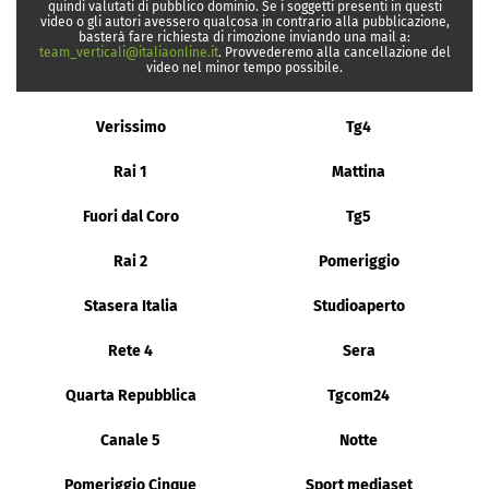
quindi valutati di pubblico dominio. Se i soggetti presenti in questi
video o gli autori avessero qualcosa in contrario alla pubblicazione,
basterà fare richiesta di rimozione inviando una mail a:
team_verticali@italiaonline.it
. Provvederemo alla cancellazione del
video nel minor tempo possibile.
Verissimo
Tg4
Rai 1
Mattina
Fuori dal Coro
Tg5
Rai 2
Pomeriggio
Stasera Italia
Studioaperto
Rete 4
Sera
Quarta Repubblica
Tgcom24
Canale 5
Notte
Pomeriggio Cinque
Sport mediaset