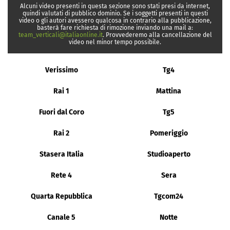
Alcuni video presenti in questa sezione sono stati presi da internet,
quindi valutati di pubblico dominio. Se i soggetti presenti in questi
video o gli autori avessero qualcosa in contrario alla pubblicazione,
basterà fare richiesta di rimozione inviando una mail a:
team_verticali@italiaonline.it
. Provvederemo alla cancellazione del
video nel minor tempo possibile.
Verissimo
Tg4
Rai 1
Mattina
Fuori dal Coro
Tg5
Rai 2
Pomeriggio
Stasera Italia
Studioaperto
Rete 4
Sera
Quarta Repubblica
Tgcom24
Canale 5
Notte