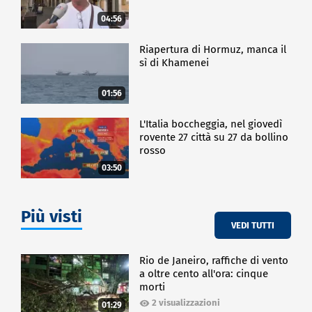
04:56
Riapertura di Hormuz, manca il
sì di Khamenei
01:56
L'Italia boccheggia, nel giovedì
rovente 27 città su 27 da bollino
rosso
03:50
Più visti
VEDI TUTTI
Rio de Janeiro, raffiche di vento
a oltre cento all'ora: cinque
morti
2 visualizzazioni
01:29