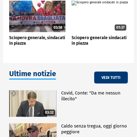
pubblico. Quando si governa sulle emergenze
significa che i problemi non si vogliono risolvere
perché sulle emergenze si mangiano i soldi".
Nel giorno dello sciopero generale del pubblico
03:58
01:37
impiego sono in programma manifestazioni in 40
città.
Sciopero generale, sindacati
Sciopero generale sindacati
in piazza
in piazza
CRONACA
Ultime notizie
VEDI TUTTI
Covid, Conte: "Da me nessun
illecito"
03:32
Caldo senza tregua, oggi giorno
peggiore