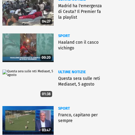
Madrid ha l'emergenza
di Ceuta? Il Premier fa
la playlist
04:27
SPORT
Haaland con il casco
vichingo
00:20
ULTIME NOTIZIE
Questa sera sulle reti
Mediaset, 5 agosto
01:38
SPORT
Franco, capitano per
sempre
03:47