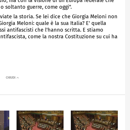
dio, ma con la visione di un'Europa federale che
o soltanto guerre, come oggi".
ate la storia. Se lei dice che Giorgia Meloni non
iorgia Meloni: quale è la sua Italia? E' quella
si antifascisti che l'hanno scritta. E stiamo
ntifascista, come la nostra Costituzione su cui ha