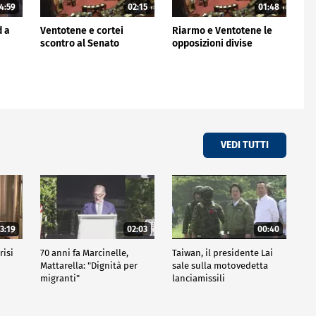
4:59
02:15
01:48
d a
Ventotene e cortei
Riarmo e Ventotene le
scontro al Senato
opposizioni divise
VEDI TUTTI
3:19
02:03
00:40
risi
70 anni fa Marcinelle,
Taiwan, il presidente Lai
Mattarella: "Dignità per
sale sulla motovedetta
migranti"
lanciamissili