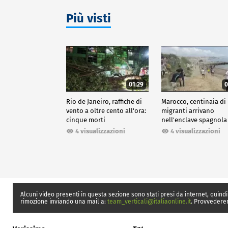
Più visti
01:29
0
Rio de Janeiro, raffiche di
Marocco, centinaia di
vento a oltre cento all'ora:
migranti arrivano
cinque morti
nell'enclave spagnola
Ceuta
4 visualizzazioni
4 visualizzazioni
Alcuni video presenti in questa sezione sono stati presi da internet, quindi
rimozione inviando una mail a:
team_verticali@italiaonline.it
. Provvedere