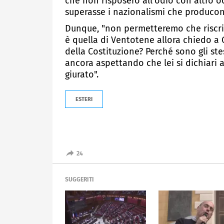
che non risposero all'odio con altro o
superasse i nazionalismi che producon
Dunque, "non permetteremo che riscrivi
è quella di Ventotene allora chiedo a G
della Costituzione? Perché sono gli stes
ancora aspettando che lei si dichiari a
giurato".
ESTERI
24
SUGGERITI