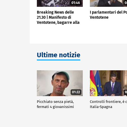
01:46
0
Breaking News delle
I parlamentari del P
21.30 | Manifesto di
Ventotene
Ventotene, bagarre alla
Camera
Ultime notizie
01:22
0
Picchiato senza pietà,
Controlli frontiere, è c
fermati 4 giovanissimi
Italia-Spagna