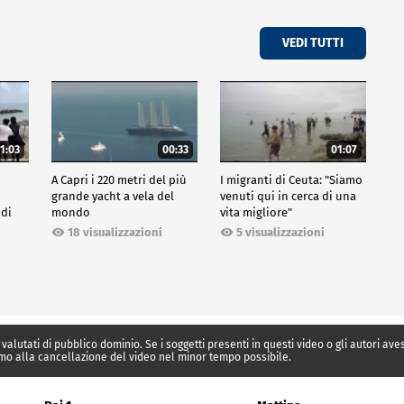
VEDI TUTTI
1:03
00:33
01:07
A Capri i 220 metri del più
I migranti di Ceuta: "Siamo
grande yacht a vela del
venuti qui in cerca di una
 di
mondo
vita migliore"
18 visualizzazioni
5 visualizzazioni
 valutati di pubblico dominio. Se i soggetti presenti in questi video o gli autori av
mo alla cancellazione del video nel minor tempo possibile.