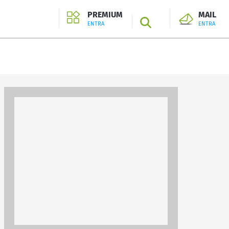
PREMIUM
MAIL
SEARCH
ENTRA
ENTRA
ENTRA