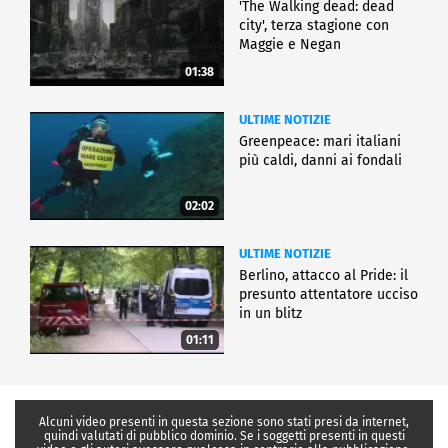
'The Walking dead: dead
city', terza stagione con
Maggie e Negan
01:38
ULTIME NOTIZIE
Greenpeace: mari italiani
più caldi, danni ai fondali
02:02
ULTIME NOTIZIE
Berlino, attacco al Pride: il
presunto attentatore ucciso
in un blitz
01:11
Alcuni video presenti in questa sezione sono stati presi da internet,
quindi valutati di pubblico dominio. Se i soggetti presenti in questi