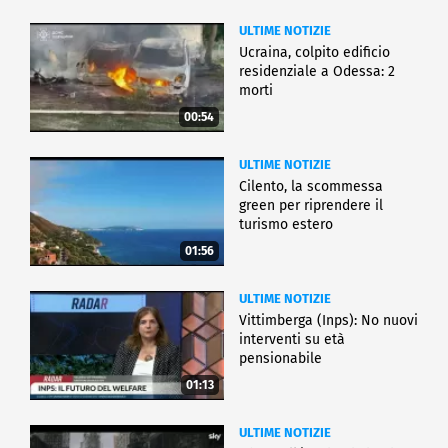
ULTIME NOTIZIE
Ucraina, colpito edificio
residenziale a Odessa: 2
morti
00:54
ULTIME NOTIZIE
Cilento, la scommessa
green per riprendere il
turismo estero
01:56
ULTIME NOTIZIE
Vittimberga (Inps): No nuovi
interventi su età
pensionabile
01:13
ULTIME NOTIZIE