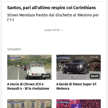
Santos, pari all'ultimo respiro col Corinthians
Stiven Mendoza freddo dal dischetto al 99esimo per
l'1-1
MEDIASET
SPORTMEDIASET
SUGGERITI
02:11
04:01
A storia di Citroen 2CV e
A bordo di Totem Super GT
Renault 4 - W la rivoluzione
Meteora