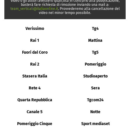
video o gli autori avessero qualcosa in contrario alla pubblicazione,
basterà fare richiesta di rimozione inviando una mail a:
team_verticali@italiaonline.it
. Provvederemo alla cancellazione del
video nel minor tempo possibile.
Verissimo
Tg4
Rai 1
Mattina
Fuori dal Coro
Tg5
Rai 2
Pomeriggio
Stasera Italia
Studioaperto
Rete 4
Sera
Quarta Repubblica
Tgcom24
Canale 5
Notte
Pomeriggio Cinque
Sport mediaset