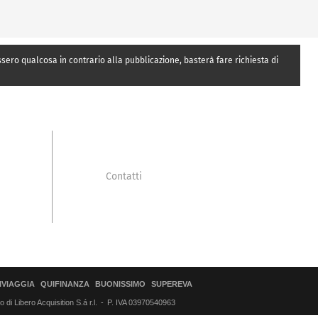
essero qualcosa in contrario alla pubblicazione, basterà fare richiesta di
Contatti
IVIAGGIA
QUIFINANZA
BUONISSIMO
SUPEREVA
di Libero Acquisition S.á r.l.
P. IVA 03970540963