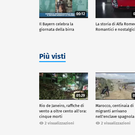
00:12
0
Il Bayern celebra la
La storia di Alfa Rome
giornata della birra
Romantici e nostalgic
Più visti
01:29
0
Rio de Janeiro, raffiche di
Marocco, centinaia di
vento a oltre cento all'ora:
migranti arrivano
cinque morti
nell'enclave spagnola
Ceuta
2 visualizzazioni
2 visualizzazioni