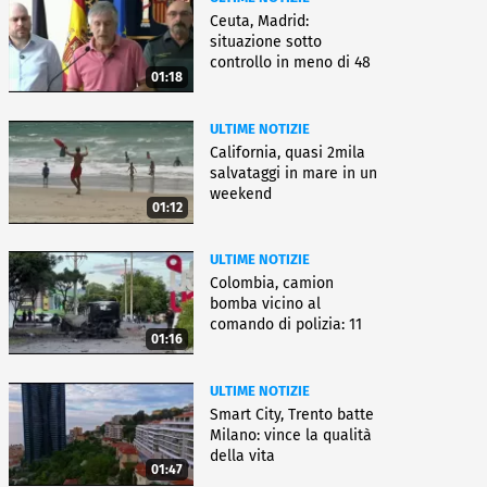
Ceuta, Madrid:
situazione sotto
controllo in meno di 48
01:18
ore
ULTIME NOTIZIE
California, quasi 2mila
salvataggi in mare in un
weekend
01:12
ULTIME NOTIZIE
Colombia, camion
bomba vicino al
comando di polizia: 11
01:16
feriti
ULTIME NOTIZIE
Smart City, Trento batte
Milano: vince la qualità
della vita
01:47