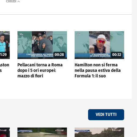
1:29
00:28
00:32
'Aston
Pellacani torna a Roma
Hamilton non si ferma
is
dopo i 5 ori europei:
nella pausa estiva della
mazzo di fiori
Formula 1: il suo
all'aeroporto
allenamento
VEDI TUTTI