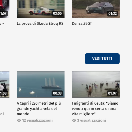
1:57
03:05
01:32
o -
La prova di Skoda Elroq RS
Denza Z9GT
i
VEDI TUTTI
1:03
00:33
01:07
A Capri i 220 metri del più
I migranti di Ceuta: "Siamo
grande yacht a vela del
venuti qui in cerca di una
 di
mondo
vita migliore"
12 visualizzazioni
3 visualizzazioni