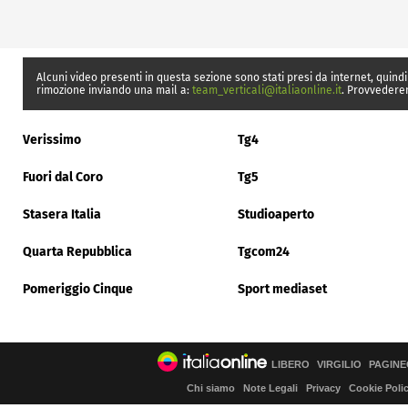
Alcuni video presenti in questa sezione sono stati presi da internet, quindi
rimozione inviando una mail a:
team_verticali@italiaonline.it
. Provvedere
Verissimo
Tg4
Fuori dal Coro
Tg5
Stasera Italia
Studioaperto
Quarta Repubblica
Tgcom24
Pomeriggio Cinque
Sport mediaset
LIBERO
VIRGILIO
PAGINE
Chi siamo
Note Legali
Privacy
Cookie Poli