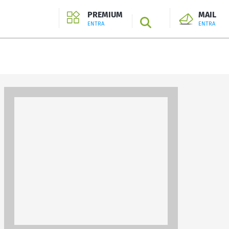
PREMIUM
MAIL
SEARCH
ENTRA
ENTRA
ENTRA