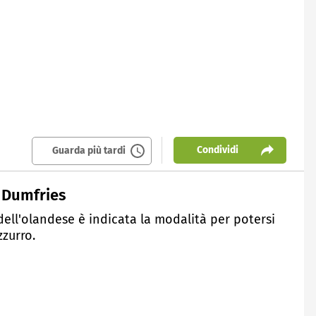
Condividi
Guarda più tardi
di Dumfries
 dell'olandese è indicata la modalità per potersi
zzurro.