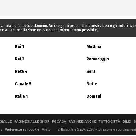
 valutati di pubblico dominio. Se i soggetti presenti in questi video o gli autori av
mo alla cancellazione del video nel minor tempo possibile.
Rai 1
Mattina
Rai 2
Pomeriggio
Rete 4
Sera
Canale 5
Notte
Italia 1
Domani
GIALLE
PAGINEGIALLE SHOP
PGCASA
PAGINEBIANCHE
TUTTOCITTÀ
DILEI
S
© Italiaonline S.p.A. 2026
Direzione e coordinamento 
cy
Preferenze sui cookie
Aiuto