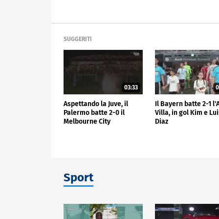
SUGGERITI
03:33
0
Aspettando la Juve, il
Il Bayern batte 2-1 l
Palermo batte 2-0 il
Villa, in gol Kim e Lu
Melbourne City
Diaz
Sport