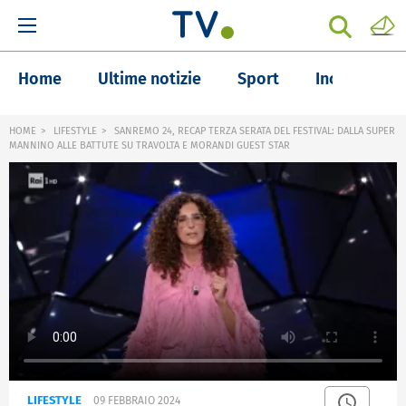
Home
Ultime notizie
Sport
Inchieste
HOME
LIFESTYLE
SANREMO 24, RECAP TERZA SERATA DEL FESTIVAL: DALLA SUPER
MANNINO ALLE BATTUTE SU TRAVOLTA E MORANDI GUEST STAR
LIFESTYLE
09 FEBBRAIO 2024