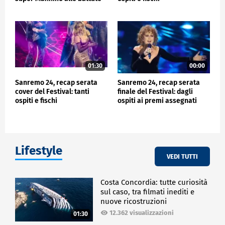
su Travolta e Morandi
01:30
00:00
Sanremo 24, recap serata
Sanremo 24, recap serata
cover del Festival: tanti
finale del Festival: dagli
ospiti e fischi
ospiti ai premi assegnati
Lifestyle
VEDI TUTTI
Costa Concordia: tutte curiosità
sul caso, tra filmati inediti e
nuove ricostruzioni
12.362 visualizzazioni
01:30