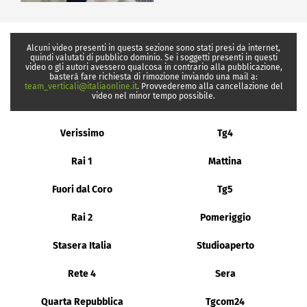
Alcuni video presenti in questa sezione sono stati presi da internet,
quindi valutati di pubblico dominio. Se i soggetti presenti in questi
video o gli autori avessero qualcosa in contrario alla pubblicazione,
basterà fare richiesta di rimozione inviando una mail a:
team_verticali@italiaonline.it
. Provvederemo alla cancellazione del
video nel minor tempo possibile.
Verissimo
Tg4
Rai 1
Mattina
Fuori dal Coro
Tg5
Rai 2
Pomeriggio
Stasera Italia
Studioaperto
Rete 4
Sera
Quarta Repubblica
Tgcom24