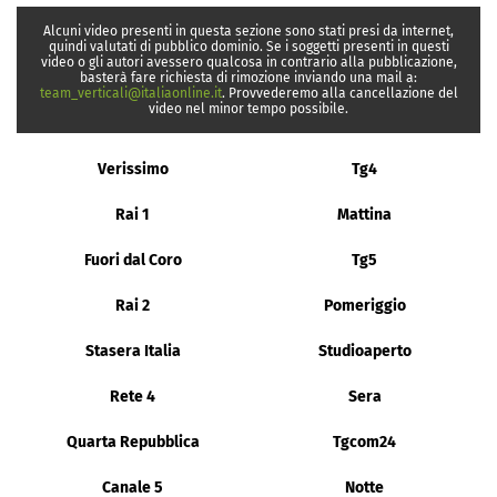
Alcuni video presenti in questa sezione sono stati presi da internet,
quindi valutati di pubblico dominio. Se i soggetti presenti in questi
video o gli autori avessero qualcosa in contrario alla pubblicazione,
basterà fare richiesta di rimozione inviando una mail a:
team_verticali@italiaonline.it
. Provvederemo alla cancellazione del
video nel minor tempo possibile.
Verissimo
Tg4
Rai 1
Mattina
Fuori dal Coro
Tg5
Rai 2
Pomeriggio
Stasera Italia
Studioaperto
Rete 4
Sera
Quarta Repubblica
Tgcom24
Canale 5
Notte