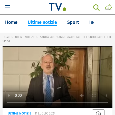
Home
Ultime notizie
Sport
Inchieste
HOME
ULTIME NOTIZIE
SANITÀ, ACOP: AGGIORNARE TARIFFE E SBLOCCARE TETTI
SPESA
ULTIME NOTIZIE
11 LUGLIO 2024