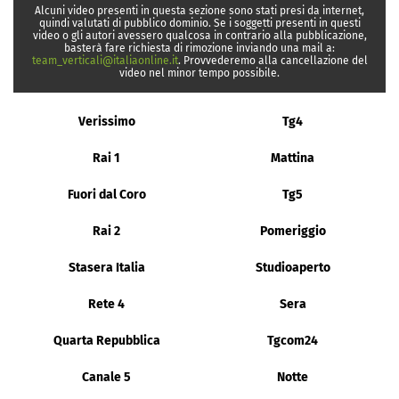
Alcuni video presenti in questa sezione sono stati presi da internet,
quindi valutati di pubblico dominio. Se i soggetti presenti in questi
video o gli autori avessero qualcosa in contrario alla pubblicazione,
basterà fare richiesta di rimozione inviando una mail a:
team_verticali@italiaonline.it
. Provvederemo alla cancellazione del
video nel minor tempo possibile.
Verissimo
Tg4
Rai 1
Mattina
Fuori dal Coro
Tg5
Rai 2
Pomeriggio
Stasera Italia
Studioaperto
Rete 4
Sera
Quarta Repubblica
Tgcom24
Canale 5
Notte