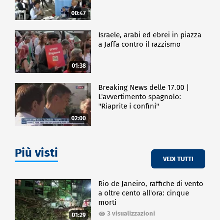
Ministeriale che impongano alle Regioni regole
00:47
comuni per la contabilità analitica, controllo di
gestione e flussi dei dati informatici." Infine, Licia
Israele, arabi ed ebrei in piazza
Ronzulli, vicepresidente del Senato, ha lanciato un
a Jaffa contro il razzismo
allarme sullo stato di salute del sistema sanitario:
"non possiamo rinviare una profonda riforma della
sanità. È evidente che senza il contributo del privato
01:38
accreditato saremmo al collasso. Dobbiamo
ripensare il sistema, anche alla luce
Breaking News delle 17.00 |
dell'invecchiamento della popolazione, garantendo
L'avvertimento spagnolo:
un accesso alle cure fondato sulla prossimità."
"Riaprite i confini"
02:00
ECONOMIA
Più visti
VEDI TUTTI
Rio de Janeiro, raffiche di vento
a oltre cento all'ora: cinque
morti
3 visualizzazioni
01:29