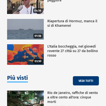
peggiore
04:56
Riapertura di Hormuz, manca il
sì di Khamenei
01:56
L'Italia boccheggia, nel giovedì
rovente 27 città su 27 da bollino
rosso
03:50
Più visti
VEDI TUTTI
Rio de Janeiro, raffiche di vento
a oltre cento all'ora: cinque
morti