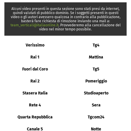
Alcuni video presenti in questa sezione sono stati presi da internet,
quindi valutati di pubblico dominio. Se i soggetti presenti in questi
video o gli autori avessero qualcosa in contrario alla pubblicazione,
basterà fare richiesta di rimozione inviando una mail a:
team_verticali@italiaonline.it
. Provvederemo alla cancellazione del
video nel minor tempo possibile.
Verissimo
Tg4
Rai 1
Mattina
Fuori dal Coro
Tg5
Rai 2
Pomeriggio
Stasera Italia
Studioaperto
Rete 4
Sera
Quarta Repubblica
Tgcom24
Canale 5
Notte