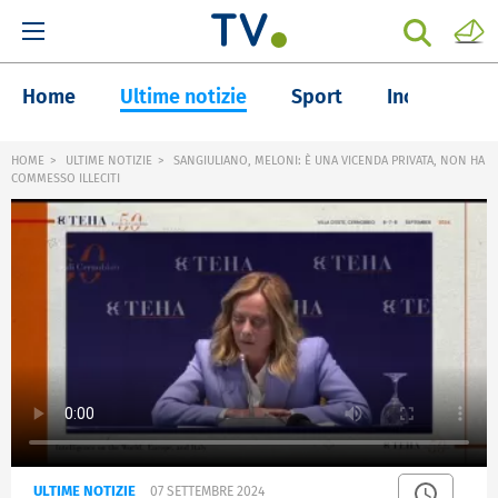
Home
Ultime notizie
Sport
Inchieste
HOME
ULTIME NOTIZIE
SANGIULIANO, MELONI: È UNA VICENDA PRIVATA, NON HA
COMMESSO ILLECITI
ULTIME NOTIZIE
07 SETTEMBRE 2024