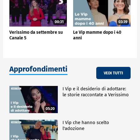
00:31
03:39
Verissimo da settembre su
Le Vip mamme dopo i 40
Canale 5
anni
Approfondimenti
VEDI TUTTI
I Vip e il desiderio di adottare:
le storie raccontate a Verissimo
05:20
I Vip che hanno scelto
l'adozione