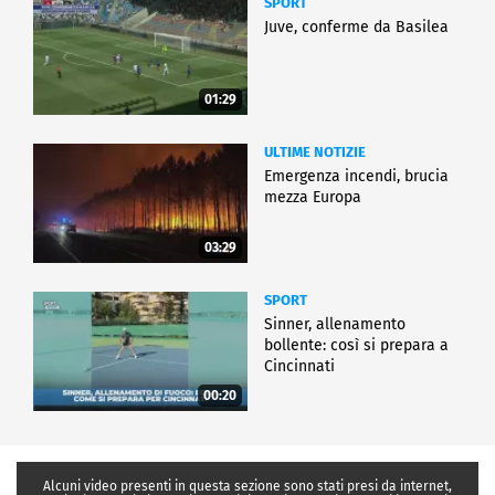
SPORT
Juve, conferme da Basilea
01:29
ULTIME NOTIZIE
Emergenza incendi, brucia
mezza Europa
03:29
SPORT
Sinner, allenamento
bollente: così si prepara a
Cincinnati
00:20
Alcuni video presenti in questa sezione sono stati presi da internet,