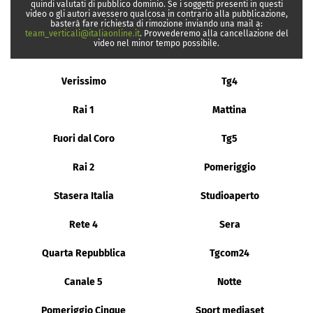
quindi valutati di pubblico dominio. Se i soggetti presenti in questi
video o gli autori avessero qualcosa in contrario alla pubblicazione,
basterà fare richiesta di rimozione inviando una mail a:
team_verticali@italiaonline.it
. Provvederemo alla cancellazione del
video nel minor tempo possibile.
Verissimo
Tg4
Rai 1
Mattina
Fuori dal Coro
Tg5
Rai 2
Pomeriggio
Stasera Italia
Studioaperto
Rete 4
Sera
Quarta Repubblica
Tgcom24
Canale 5
Notte
Pomeriggio Cinque
Sport mediaset