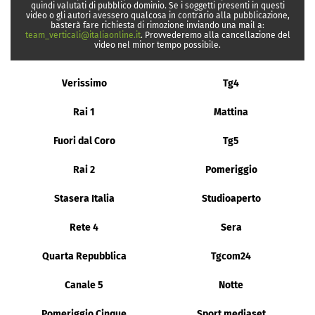
quindi valutati di pubblico dominio. Se i soggetti presenti in questi
video o gli autori avessero qualcosa in contrario alla pubblicazione,
basterà fare richiesta di rimozione inviando una mail a:
team_verticali@italiaonline.it
. Provvederemo alla cancellazione del
video nel minor tempo possibile.
Verissimo
Tg4
Rai 1
Mattina
Fuori dal Coro
Tg5
Rai 2
Pomeriggio
Stasera Italia
Studioaperto
Rete 4
Sera
Quarta Repubblica
Tgcom24
Canale 5
Notte
Pomeriggio Cinque
Sport mediaset