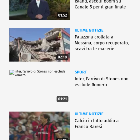
Island, ascolti boom su
CRONACA
Canale 5 per il gran finale
01:52
ULTIME NOTIZIE
Palazzina crollata a
Messina, corpo recuperato,
scavi tra le macerie
02:18
SPORT
Inter, l'arrivo di Stones non
esclude Romero
01:21
ULTIME NOTIZIE
Calcio in lutto addio a
Franco Baresi