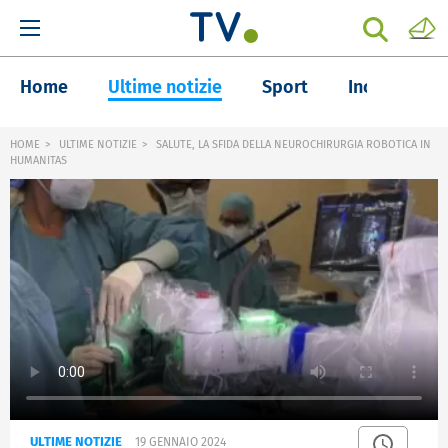
Home
Ultime notizie
Sport
Inchieste
HOME
ULTIME NOTIZIE
SALUTE, LA SFIDA DELLA NEUROCHIRURGIA ROBOTICA IN
HUMANITAS
ULTIME NOTIZIE
19 GENNAIO 2024