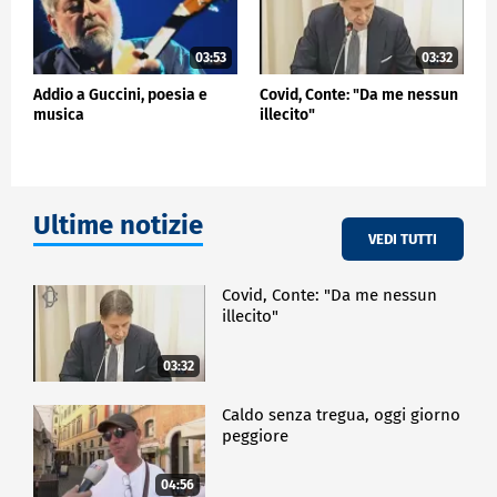
03:53
03:32
Addio a Guccini, poesia e
Covid, Conte: "Da me nessun
musica
illecito"
Ultime notizie
VEDI TUTTI
Covid, Conte: "Da me nessun
illecito"
03:32
Caldo senza tregua, oggi giorno
peggiore
04:56