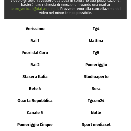
video o gli autori avessero qualcosa in contrario alla pubblicazione,
basterà fare richiesta di rimozione inviando una mail a:
team_verticali@italiaonline.it
. Provvederemo alla cancellazione del
video nel minor tempo possibile.
Verissimo
Tg4
Rai 1
Mattina
Fuori dal Coro
Tg5
Rai 2
Pomeriggio
Stasera Italia
Studioaperto
Rete 4
Sera
Quarta Repubblica
Tgcom24
Canale 5
Notte
Pomeriggio Cinque
Sport mediaset