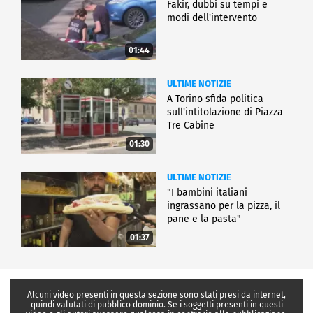
Fakir, dubbi su tempi e
modi dell'intervento
01:44
ULTIME NOTIZIE
A Torino sfida politica
sull'intitolazione di Piazza
Tre Cabine
01:30
ULTIME NOTIZIE
"I bambini italiani
ingrassano per la pizza, il
pane e la pasta"
01:37
Alcuni video presenti in questa sezione sono stati presi da internet,
quindi valutati di pubblico dominio. Se i soggetti presenti in questi