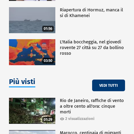
Riapertura di Hormuz, manca il
sì di Khamenei
01:56
L'Italia boccheggia, nel giovedì
rovente 27 città su 27 da bollino
rosso
03:50
Più visti
VEDI TUTTI
Rio de Janeiro, raffiche di vento
a oltre cento all'ora: cinque
morti
2 visualizzazioni
01:29
Marocco, centinaia di migranti