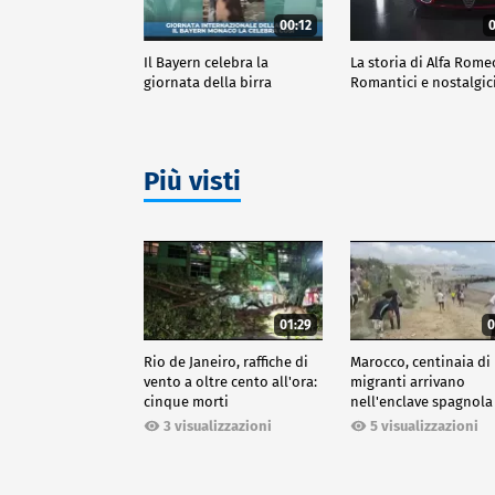
00:12
0
Il Bayern celebra la
La storia di Alfa Rome
giornata della birra
Romantici e nostalgic
Più visti
01:29
0
Rio de Janeiro, raffiche di
Marocco, centinaia di
vento a oltre cento all'ora:
migranti arrivano
cinque morti
nell'enclave spagnola
Ceuta
3 visualizzazioni
5 visualizzazioni