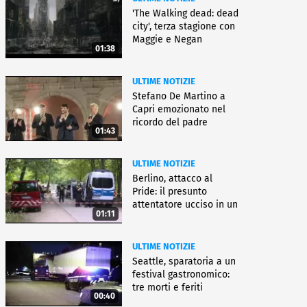
'The Walking dead: dead
city', terza stagione con
Maggie e Negan
01:38
ULTIME NOTIZIE
Stefano De Martino a
Capri emozionato nel
ricordo del padre
01:43
ULTIME NOTIZIE
Berlino, attacco al
Pride: il presunto
attentatore ucciso in un
01:11
blitz
ULTIME NOTIZIE
Seattle, sparatoria a un
festival gastronomico:
tre morti e feriti
00:40