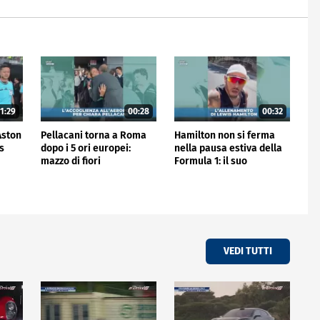
1:29
00:28
00:32
'Aston
Pellacani torna a Roma
Hamilton non si ferma
is
dopo i 5 ori europei:
nella pausa estiva della
mazzo di fiori
Formula 1: il suo
all'aeroporto
allenamento
VEDI TUTTI