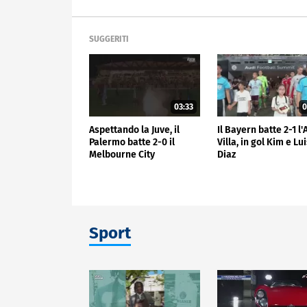
SUGGERITI
03:33
0
Aspettando la Juve, il
Il Bayern batte 2-1 l
Palermo batte 2-0 il
Villa, in gol Kim e Lu
Melbourne City
Diaz
Sport