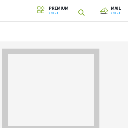
PREMIUM
MAIL
SEARCH
ENTRA
ENTRA
ENTRA