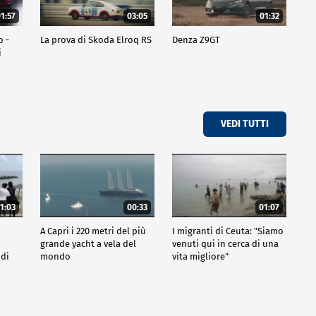
1:57
03:05
01:32
o -
La prova di Skoda Elroq RS
Denza Z9GT
i
VEDI TUTTI
1:03
00:33
01:07
A Capri i 220 metri del più
I migranti di Ceuta: "Siamo
grande yacht a vela del
venuti qui in cerca di una
 di
mondo
vita migliore"