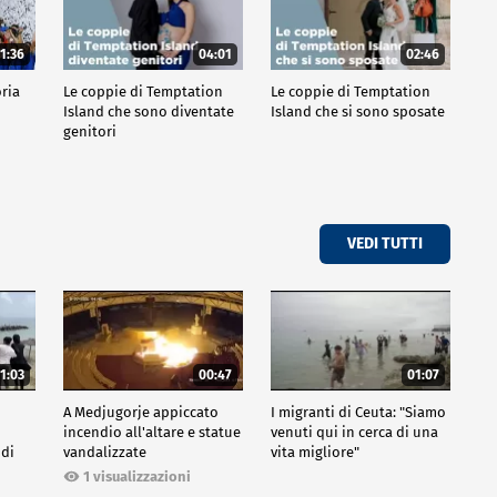
1:36
04:01
02:46
oria
Le coppie di Temptation
Le coppie di Temptation
Island che sono diventate
Island che si sono sposate
genitori
VEDI TUTTI
1:03
00:47
01:07
A Medjugorje appiccato
I migranti di Ceuta: "Siamo
incendio all'altare e statue
venuti qui in cerca di una
 di
vandalizzate
vita migliore"
1 visualizzazioni