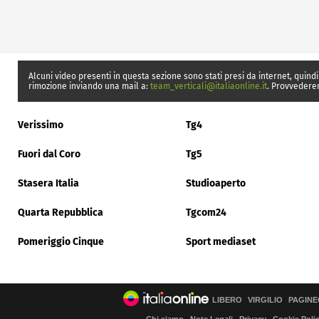
Alcuni video presenti in questa sezione sono stati presi da internet, quindi
rimozione inviando una mail a:
team_verticali@italiaonline.it
. Provvedere
Verissimo
Tg4
Fuori dal Coro
Tg5
Stasera Italia
Studioaperto
Quarta Repubblica
Tgcom24
Pomeriggio Cinque
Sport mediaset
LIBERO
VIRGILIO
PAGINE
Chi siamo
Note Legali
Privacy
Cookie Poli