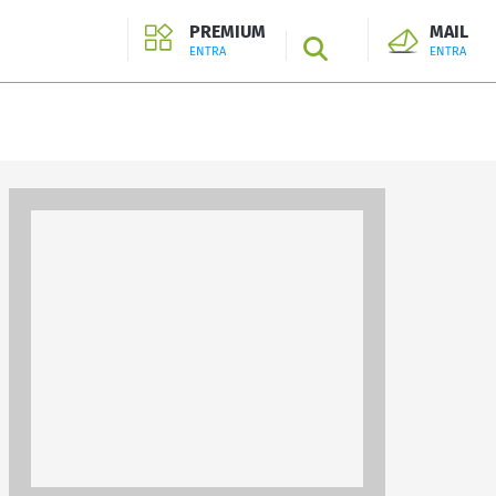
PREMIUM
MAIL
SEARCH
ENTRA
ENTRA
ENTRA