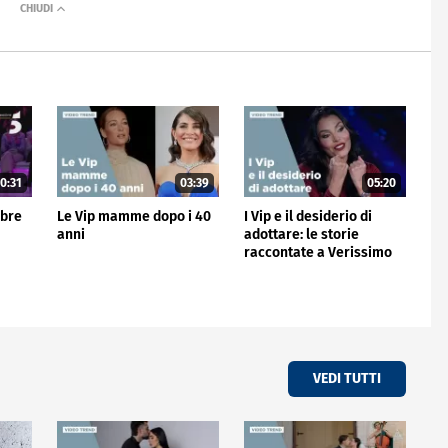
0:31
03:39
05:20
mbre
Le Vip mamme dopo i 40
I Vip e il desiderio di
anni
adottare: le storie
raccontate a Verissimo
VEDI TUTTI