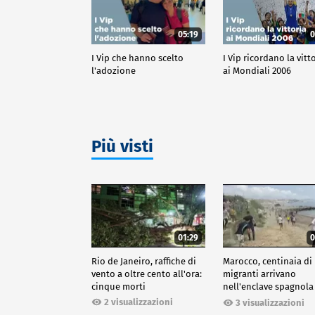
05:19
0
I Vip che hanno scelto
I Vip ricordano la vitt
l'adozione
ai Mondiali 2006
Più visti
01:29
0
Rio de Janeiro, raffiche di
Marocco, centinaia di
vento a oltre cento all'ora:
migranti arrivano
cinque morti
nell'enclave spagnola
Ceuta
2 visualizzazioni
3 visualizzazioni