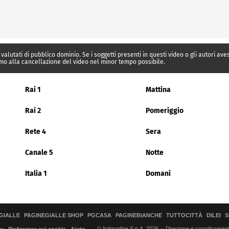
 valutati di pubblico dominio. Se i soggetti presenti in questi video o gli autori av
mo alla cancellazione del video nel minor tempo possibile.
Rai 1
Mattina
Rai 2
Pomeriggio
Rete 4
Sera
Canale 5
Notte
Italia 1
Domani
GIALLE
PAGINEGIALLE SHOP
PGCASA
PAGINEBIANCHE
TUTTOCITTÀ
DILEI
S
© Italiaonline S.p.A. 2026
Direzione e coordinamento 
cy
Preferenze sui cookie
Aiuto