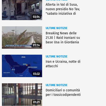
Allerta in Val di Susa,
nuovo presidio No Tav,
"sabato iniziativa di
02:54
lotta"
ULTIME NOTIZIE
Breaking News delle
21.30 | Raid iraniani su
base Usa in Giordania
01:14
ULTIME NOTIZIE
Iran e Ucraina, notte di
attacchi
03:32
ULTIME NOTIZIE
Domiciliari o comunità
per i tossicodipendenti
01:21