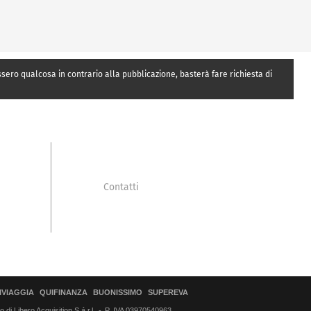
essero qualcosa in contrario alla pubblicazione, basterà fare richiesta di
Contatti
IVIAGGIA
QUIFINANZA
BUONISSIMO
SUPEREVA
di Libero Acquisition S.á r.l.
P. IVA 03970540963