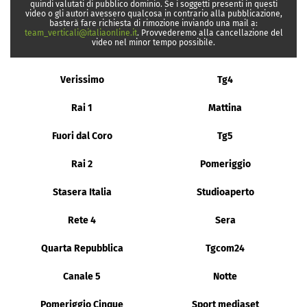
quindi valutati di pubblico dominio. Se i soggetti presenti in questi
video o gli autori avessero qualcosa in contrario alla pubblicazione,
basterà fare richiesta di rimozione inviando una mail a:
team_verticali@italiaonline.it
. Provvederemo alla cancellazione del
video nel minor tempo possibile.
Verissimo
Tg4
Rai 1
Mattina
Fuori dal Coro
Tg5
Rai 2
Pomeriggio
Stasera Italia
Studioaperto
Rete 4
Sera
Quarta Repubblica
Tgcom24
Canale 5
Notte
Pomeriggio Cinque
Sport mediaset