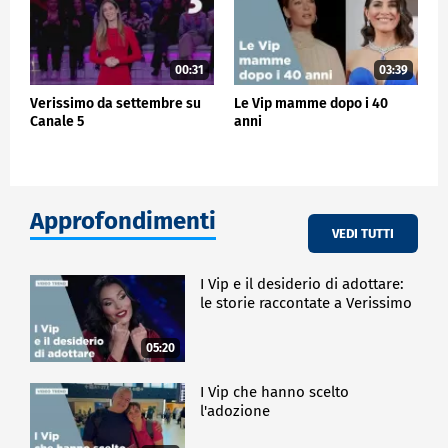
00:31
03:39
Verissimo da settembre su
Le Vip mamme dopo i 40
Canale 5
anni
Approfondimenti
VEDI TUTTI
I Vip e il desiderio di adottare:
le storie raccontate a Verissimo
05:20
I Vip che hanno scelto
l'adozione