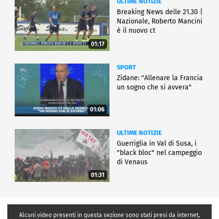
ULTIME NOTIZIE
Breaking News delle 21.30 |
Nazionale, Roberto Mancini
è il nuovo ct
01:17
SPORT
Zidane: "Allenare la Francia
un sogno che si avvera"
01:06
ULTIME NOTIZIE
Guerriglia in Val di Susa, i
"black bloc" nel campeggio
di Venaus
01:31
Alcuni video presenti in questa sezione sono stati presi da internet,