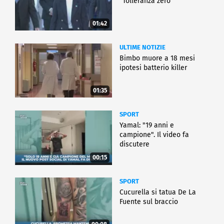
"Tolleranza zero"
01:42
ULTIME NOTIZIE
Bimbo muore a 18 mesi
ipotesi batterio killer
01:35
SPORT
Yamal: "19 anni e
campione". Il video fa
discutere
00:15
SPORT
Cucurella si tatua De La
Fuente sul braccio