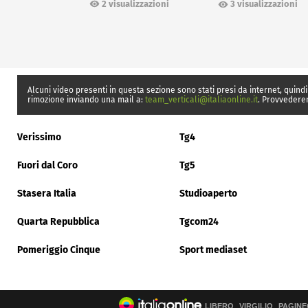
Ceuta
2 visualizzazioni
3 visualizzazioni
Alcuni video presenti in questa sezione sono stati presi da internet, quindi
rimozione inviando una mail a:
team_verticali@italiaonline.it
. Provvedere
Verissimo
Tg4
Fuori dal Coro
Tg5
Stasera Italia
Studioaperto
Quarta Repubblica
Tgcom24
Pomeriggio Cinque
Sport mediaset
LIBERO
VIRGILIO
PAGINE