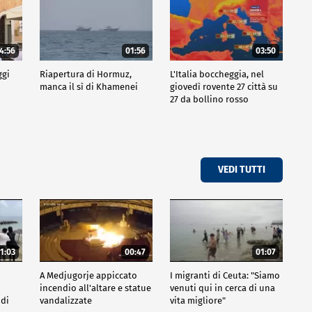
4:56
01:56
03:50
ggi
Riapertura di Hormuz,
L'Italia boccheggia, nel
manca il sì di Khamenei
giovedì rovente 27 città su
27 da bollino rosso
VEDI TUTTI
1:03
00:47
01:07
A Medjugorje appiccato
I migranti di Ceuta: "Siamo
incendio all'altare e statue
venuti qui in cerca di una
 di
vandalizzate
vita migliore"