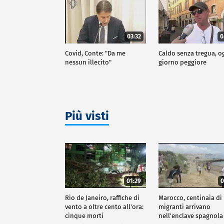
03:32
0
Covid, Conte: "Da me
Caldo senza tregua, o
nessun illecito"
giorno peggiore
Più visti
01:29
0
Rio de Janeiro, raffiche di
Marocco, centinaia di
vento a oltre cento all'ora:
migranti arrivano
cinque morti
nell'enclave spagnola