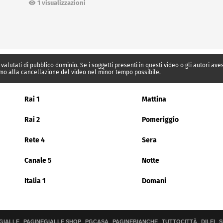
1 visualizzazioni
 valutati di pubblico dominio. Se i soggetti presenti in questi video o gli autori av
mo alla cancellazione del video nel minor tempo possibile.
Rai 1
Mattina
Rai 2
Pomeriggio
Rete 4
Sera
Canale 5
Notte
Italia 1
Domani
GIALLE
PAGINEGIALLE SHOP
PGCASA
PAGINEBIANCHE
TUTTOCITTÀ
DILEI
S