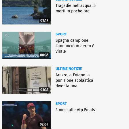
Tragedie nell'acqua, 5
morti in poche ore
01:17
SPORT
Spagna campione,
l'annuncio in aereo è
virale
00:35
ULTIME NOTIZIE
Arezzo, a Foiano la
punizione scolastica
diventa una
01:33
rieducazione
SPORT
4 mesi alle Atp Finals
02:04