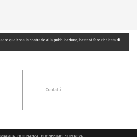
essero qualcosa in contrario alla pubblicazione, basterà fare richiesta di
Contatti
IVIAGGIA
QUIFINANZA
BUONISSIMO
SUPEREVA