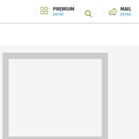
PREMIUM
MAIL
SEARCH
ENTRA
ENTRA
ENTRA