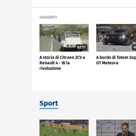
SUGGERITI
02:11
0
A storia di Citroen 2CV e
A bordo di Totem Su
Renault 4 - W la
GT Meteora
rivoluzione
Sport