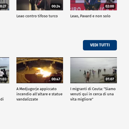
0:27
00:24
02:00
a
Leao contro tifoso turco
Leao, Pavard e non solo
VEDI TUTTI
1:03
00:47
01:07
A Medjugorje appiccato
I migranti di Ceuta: "Siamo
incendio all'altare e statue
venuti qui in cerca di una
 di
vandalizzate
vita migliore"