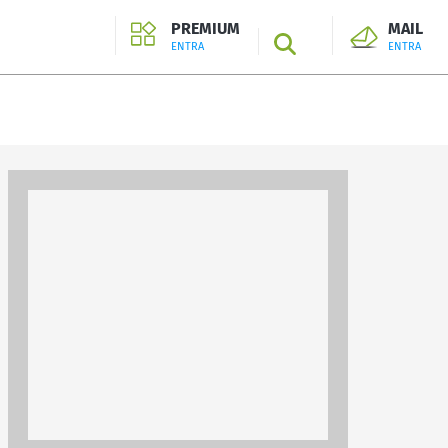
PREMIUM
MAIL
SEARCH
ENTRA
ENTRA
ENTRA