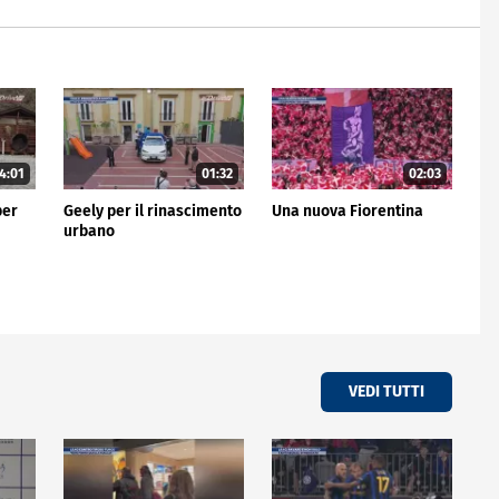
4:01
01:32
02:03
per
Geely per il rinascimento
Una nuova Fiorentina
urbano
VEDI TUTTI