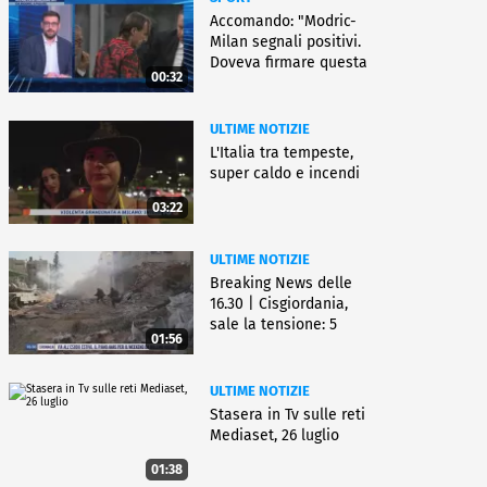
Accomando: "Modric-
Milan segnali positivi.
Doveva firmare questa
00:32
settimana, ma..."
ULTIME NOTIZIE
L'Italia tra tempeste,
super caldo e incendi
03:22
ULTIME NOTIZIE
Breaking News delle
16.30 | Cisgiordania,
sale la tensione: 5
01:56
vittime
ULTIME NOTIZIE
Stasera in Tv sulle reti
Mediaset, 26 luglio
01:38