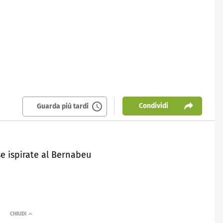
Condividi
Guarda più tardi
se ispirate al Bernabeu