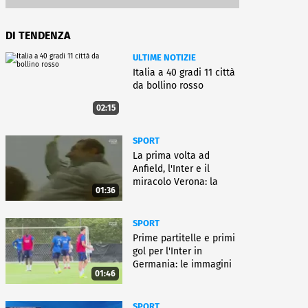
DI TENDENZA
ULTIME NOTIZIE
Italia a 40 gradi 11 città
da bollino rosso
02:15
SPORT
La prima volta ad
Anfield, l'Inter e il
miracolo Verona: la
01:36
carriera di Bagnoli
SPORT
Prime partitelle e primi
gol per l'Inter in
Germania: le immagini
01:46
SPORT