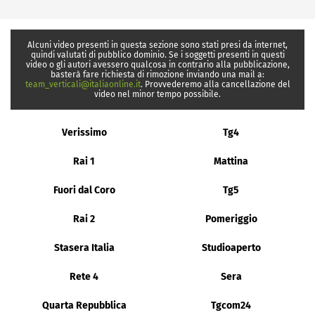
Alcuni video presenti in questa sezione sono stati presi da internet,
quindi valutati di pubblico dominio. Se i soggetti presenti in questi
video o gli autori avessero qualcosa in contrario alla pubblicazione,
basterà fare richiesta di rimozione inviando una mail a:
team_verticali@italiaonline.it
. Provvederemo alla cancellazione del
video nel minor tempo possibile.
Verissimo
Tg4
Rai 1
Mattina
Fuori dal Coro
Tg5
Rai 2
Pomeriggio
Stasera Italia
Studioaperto
Rete 4
Sera
Quarta Repubblica
Tgcom24