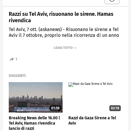
Razzi su Tel Aviv, risuonano le sirene. Hamas
rivendica
Tel Aviv, 7 ott. (askanews) - Risuonano le sirene a Tel
Aviv il 7 ottobre, proprio nella ricorrenza di un anno
dall'attacco di Hamas.
Le Brigate al Qassam, braccio armato del gruppo
estremista, hanno rivendicato il lancio di razzi nel
1
centro di Israele, affermando di avere come
obiettivo Tel Aviv. L'attacco ha fatto scattare
l'allarme anche nelle città circostanti.
SUGGERITI
L'esercito israeliano ha confermato che diversi razzi
sono stati lanciati dalla Striscia di Gaza.
ESTERI
01:59
02:18
Breaking News delle 16.00 |
Razzi da Gaza Sirene a Tel
Tel Aviv, Hamas rivendica
Aviv
lancio di razzi