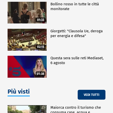
Bollino rosso in tutte le città
monitorate
01:33
Giorgetti: "Clausola Ue, deroga
per energia e difesa"
02:15
Questa sera sulle reti Mediaset,
6 agosto
01:38
Più visti
VEDI TUTTI
Maiorca contro il turismo che
consuma case, acqua e