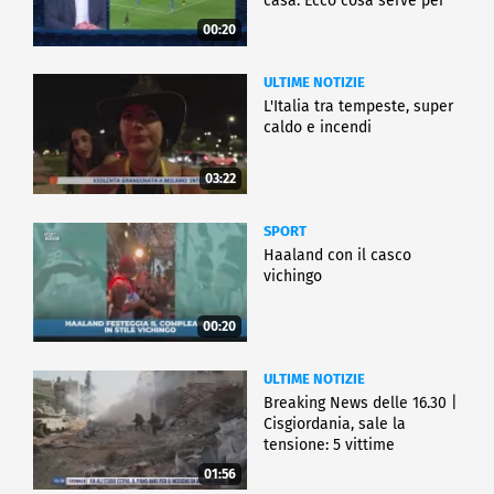
casa. Ecco cosa serve per
partire"
00:20
ULTIME NOTIZIE
L'Italia tra tempeste, super
caldo e incendi
03:22
SPORT
Haaland con il casco
vichingo
00:20
ULTIME NOTIZIE
Breaking News delle 16.30 |
Cisgiordania, sale la
tensione: 5 vittime
01:56