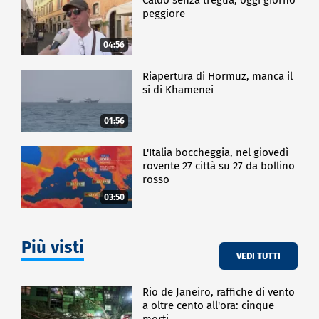
peggiore
04:56
Riapertura di Hormuz, manca il
sì di Khamenei
01:56
L'Italia boccheggia, nel giovedì
rovente 27 città su 27 da bollino
rosso
03:50
Più visti
VEDI TUTTI
Rio de Janeiro, raffiche di vento
a oltre cento all'ora: cinque