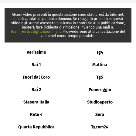
Alcuni video presenti in questa sezione sono stati presi da internet,
quindi valutati di pubblico dominio. Se i soggetti presenti in questi
video o gli autori avessero qualcosa in contrario alla pubblicazione,
basterà fare richiesta di rimozione inviando una mail a:
team_verticali@italiaonline.it
. Provvederemo alla cancellazione del
video nel minor tempo possibile.
Verissimo
Tg4
Rai 1
Mattina
Fuori dal Coro
Tg5
Rai 2
Pomeriggio
Stasera Italia
Studioaperto
Rete 4
Sera
Quarta Repubblica
Tgcom24