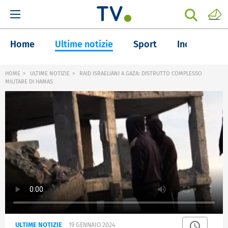
Home
Ultime notizie
Sport
Inchieste
HOME
ULTIME NOTIZIE
RAID ISRAELIANI A GAZA: DISTRUTTO COMPLESSO
MILITARE DI HAMAS
ULTIME NOTIZIE
19 GENNAIO 2024