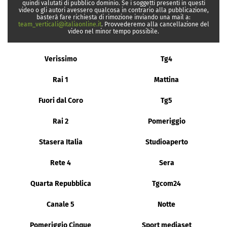
quindi valutati di pubblico dominio. Se i soggetti presenti in questi
video o gli autori avessero qualcosa in contrario alla pubblicazione,
basterà fare richiesta di rimozione inviando una mail a:
team_verticali@italiaonline.it
. Provvederemo alla cancellazione del
video nel minor tempo possibile.
Verissimo
Tg4
Rai 1
Mattina
Fuori dal Coro
Tg5
Rai 2
Pomeriggio
Stasera Italia
Studioaperto
Rete 4
Sera
Quarta Repubblica
Tgcom24
Canale 5
Notte
Pomeriggio Cinque
Sport mediaset