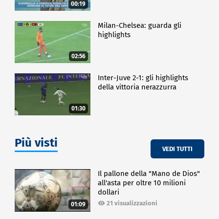
00:19
Milan-Chelsea: guarda gli
highlights
02:56
Inter-Juve 2-1: gli highlights
della vittoria nerazzurra
01:30
Più visti
VEDI TUTTI
Il pallone della "Mano de Dios"
all'asta per oltre 10 milioni
dollari
21 visualizzazioni
01:09