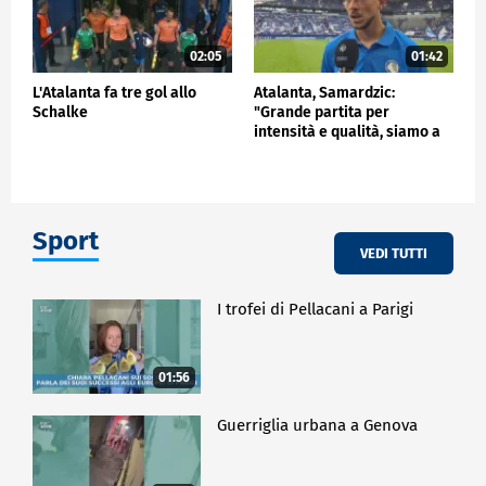
02:05
01:42
L'Atalanta fa tre gol allo
Atalanta, Samardzic:
Schalke
"Grande partita per
intensità e qualità, siamo a
buon punto"
Sport
VEDI TUTTI
I trofei di Pellacani a Parigi
01:56
Guerriglia urbana a Genova