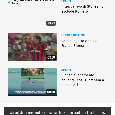
SPORT
Inter, l'arrivo di Stones non
esclude Romero
01:21
ULTIME NOTIZIE
Calcio in lutto addio a
Franco Baresi
01:50
SPORT
Sinner, allenamento
bollente: così si prepara a
Cincinnati
00:20
Alcuni video presenti in questa sezione sono stati presi da internet,