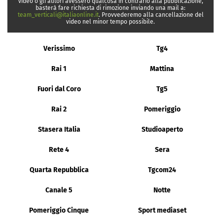
video o gli autori avessero qualcosa in contrario alla pubblicazione,
basterà fare richiesta di rimozione inviando una mail a:
team_verticali@italiaonline.it
. Provvederemo alla cancellazione del
video nel minor tempo possibile.
Verissimo
Tg4
Rai 1
Mattina
Fuori dal Coro
Tg5
Rai 2
Pomeriggio
Stasera Italia
Studioaperto
Rete 4
Sera
Quarta Repubblica
Tgcom24
Canale 5
Notte
Pomeriggio Cinque
Sport mediaset