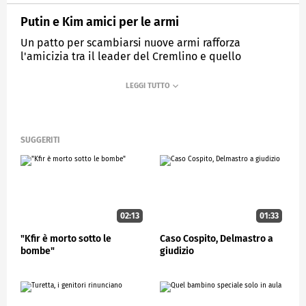
Putin e Kim amici per le armi
Un patto per scambiarsi nuove armi rafforza
l'amicizia tra il leader del Cremlino e quello
nordcoreano
MEDIASET
STUDIOAPERTO
SUGGERITI
02:13
01:33
"Kfir è morto sotto le
Caso Cospito, Delmastro a
bombe"
giudizio