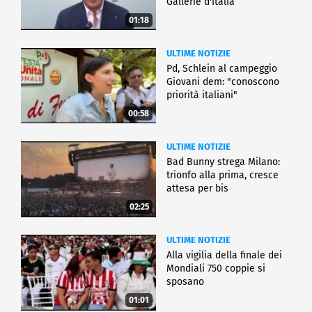
Gallerie d'Italia
01:18
ULTIME NOTIZIE
Pd, Schlein al campeggio
Giovani dem: "conoscono
priorità italiani"
00:58
ULTIME NOTIZIE
Bad Bunny strega Milano:
trionfo alla prima, cresce
attesa per bis
02:25
ULTIME NOTIZIE
Alla vigilia della finale dei
Mondiali 750 coppie si
sposano
01:01