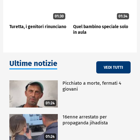
01:30
01:34
Turetta, i genitori rinunciano
Quel bambino speciale solo
in aula
Ultime notizie
VEDI TUTTI
Picchiato a morte, fermati 4
giovani
01:24
16enne arrestato per
propaganda jihadista
01:24