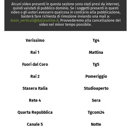
Alcuni video presenti in questa sezione sono stati presi da internet,
quindi valutati di pubblico dominio. Se i soggetti presenti in questi
video o gli autori avessero qualcosa in contrario alla pubblicazione,
basterà fare richiesta di rimozione inviando una mail a:
team_verticali@italiaonline.it
. Provvederemo alla cancellazione del
video nel minor tempo possibile.
Verissimo
Tg4
Rai 1
Mattina
Fuori dal Coro
Tg5
Rai 2
Pomeriggio
Stasera Italia
Studioaperto
Rete 4
Sera
Quarta Repubblica
Tgcom24
Canale 5
Notte