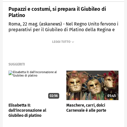
Pupazzi e costumi, si prepara il Giubileo di
Platino
Roma, 22 mag. (askanews) - Nel Regno Unito fervono i
preparativi per il Giubileo di Platino della Regina e
si fanno gli ultimi ritocchi per gli spettacolari carri, i
costumi e i pupazzi che parteciperanno alla grande
processione per le strade di Londra il 5 giugno, con
omaggi speciali ad Elisabetta II.
SUGGERITI
ESTERI
02:56
01:45
Elisabetta II:
Maschere, carri, dolci
dall'incoronazione al
Carnevale è alle porte
Giubileo di platino