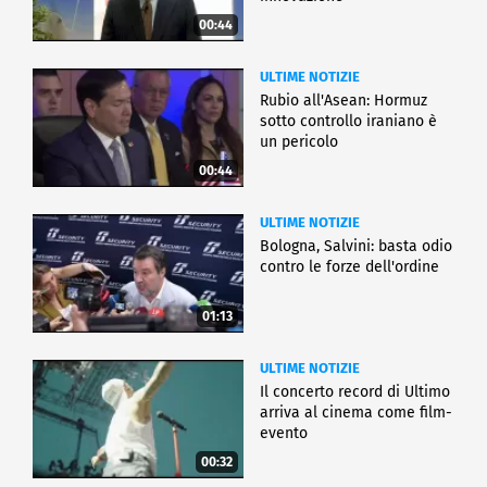
00:44
ULTIME NOTIZIE
Rubio all'Asean: Hormuz
sotto controllo iraniano è
un pericolo
00:44
ULTIME NOTIZIE
Bologna, Salvini: basta odio
contro le forze dell'ordine
01:13
ULTIME NOTIZIE
Il concerto record di Ultimo
arriva al cinema come film-
evento
00:32