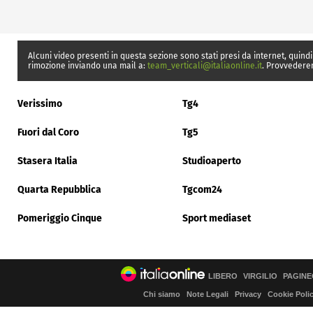
Alcuni video presenti in questa sezione sono stati presi da internet, quindi
rimozione inviando una mail a:
team_verticali@italiaonline.it
. Provvedere
Verissimo
Tg4
Fuori dal Coro
Tg5
Stasera Italia
Studioaperto
Quarta Repubblica
Tgcom24
Pomeriggio Cinque
Sport mediaset
LIBERO
VIRGILIO
PAGINE
Chi siamo
Note Legali
Privacy
Cookie Poli