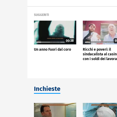
SUGGERITI
00:38
0
Un anno Fuori dal coro
Ricchi e poveri: il
sindacalista al casi
con i soldi dei lavora
Inchieste