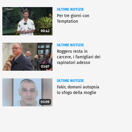
ULTIME NOTIZIE
Per tre giorni con
Temptation
00:42
ULTIME NOTIZIE
Roggero resta in
carcere, i famigliari dei
rapinatori adesso
03:07
battono cassa
ULTIME NOTIZIE
Fakir, domani autopsia
lo sfogo della moglie
03:09