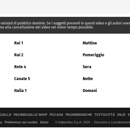
 valutati di pubblico dominio. Se i soggetti presenti in questi video o gli autori av
mo alla cancellazione del video nel minor tempo possibile.
Rai 1
Mattina
Rai 2
Pomeriggio
Rete 4
Sera
Canale 5
Notte
Italia 1
Domani
GIALLE
PAGINEGIALLE SHOP
PGCASA
PAGINEBIANCHE
TUTTOCITTÀ
DILEI
S
© Italiaonline S.p.A. 2026
Direzione e coordinamento 
cy
Preferenze sui cookie
Aiuto