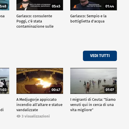
5:48
05:45
01:44
osa
Garlasco: consulente
Garlasco: Sempio e la
Poggi, c'è stata
bottiglietta d'acqua
contaminazione sulle
unghie?
VEDI TUTTI
1:03
00:47
01:07
A Medjugorje appiccato
I migranti di Ceuta: "Siamo
incendio all'altare e statue
venuti qui in cerca di una
 di
vandalizzate
vita migliore"
3 visualizzazioni