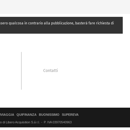
essero qualcosa in contrario alla pubblicazione, basterà fare richiesta di
Contatti
IVIAGGIA
QUIFINANZA
BUONISSIMO
SUPEREVA
di Libero Acquisition S.á r.l.
P. IVA 03970540963