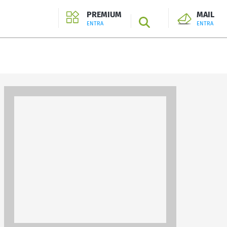
PREMIUM
MAIL
SEARCH
ENTRA
ENTRA
ENTRA