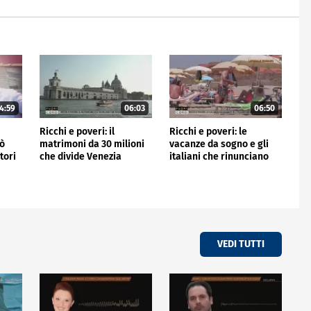
4:59
06:03
06:50
Ricchi e poveri: il
Ricchi e poveri: le
nò
matrimoni da 30 milioni
vacanze da sogno e gli
tori
che divide Venezia
italiani che rinunciano
VEDI TUTTI