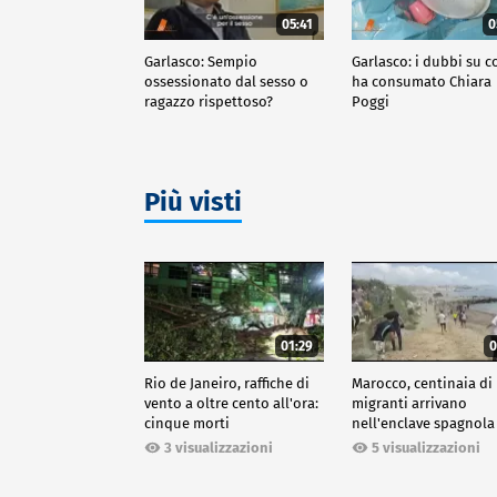
05:41
0
Garlasco: Sempio
Garlasco: i dubbi su c
ossessionato dal sesso o
ha consumato Chiara
ragazzo rispettoso?
Poggi
Più visti
01:29
0
Rio de Janeiro, raffiche di
Marocco, centinaia di
vento a oltre cento all'ora:
migranti arrivano
cinque morti
nell'enclave spagnola
Ceuta
3 visualizzazioni
5 visualizzazioni