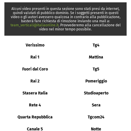
Alcuni video presenti in questa sezione sono stati presi da internet,
quindi valutati di pubblico dominio. Se i soggetti presenti in questi
video o gli autori avessero qualcosa in contrario alla pubblicazione,
basterà fare richiesta di rimozione inviando una mail a:
team_verticali@italiaonline.it
. Provvederemo alla cancellazione del
video nel minor tempo possibile.
Verissimo
Tg4
Rai 1
Mattina
Fuori dal Coro
Tg5
Rai 2
Pomeriggio
Stasera Italia
Studioaperto
Rete 4
Sera
Quarta Repubblica
Tgcom24
Canale 5
Notte