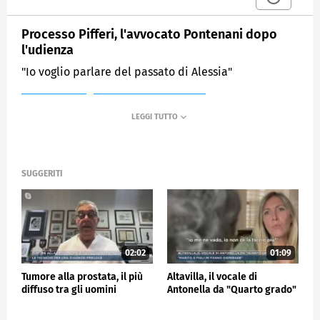
Processo Pifferi, l'avvocato Pontenani dopo
l'udienza
"Io voglio parlare del passato di Alessia"
MEDIASET
MATTINO CINQUE NEWS
SUGGERITI
02:02
01:09
Tumore alla prostata, il più
Altavilla, il vocale di
diffuso tra gli uomini
Antonella da "Quarto grado"