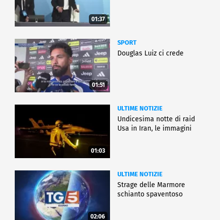
01:37
SPORT
Douglas Luiz ci crede
01:51
ULTIME NOTIZIE
Undicesima notte di raid
Usa in Iran, le immagini
01:03
ULTIME NOTIZIE
Strage delle Marmore
schianto spaventoso
02:06