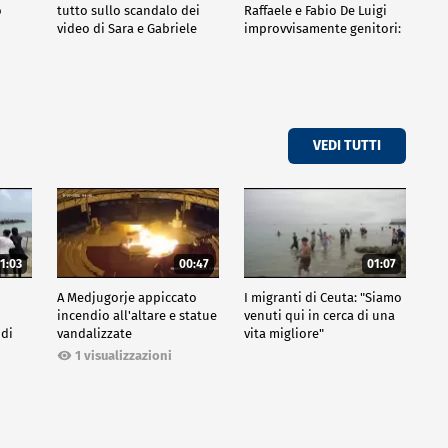
o
tutto sullo scandalo dei
Raffaele e Fabio De Luigi
video di Sara e Gabriele
improvvisamente genitori:
tutte le curiosità sulla
commedia
VEDI TUTTI
1:03
00:47
01:07
A Medjugorje appiccato
I migranti di Ceuta: "Siamo
incendio all'altare e statue
venuti qui in cerca di una
 di
vandalizzate
vita migliore"
1 visualizzazioni