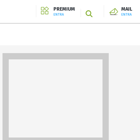
PREMIUM
MAIL
SEARCH
ENTRA
ENTRA
ENTRA