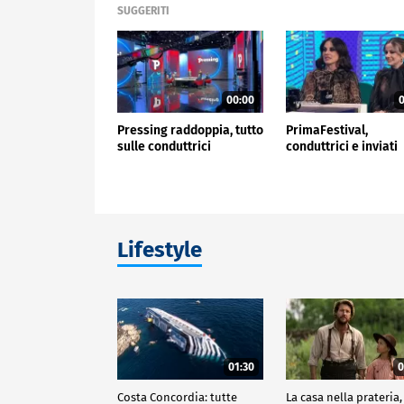
SUGGERITI
00:00
0
Pressing raddoppia, tutto
PrimaFestival,
sulle conduttrici
conduttrici e inviati
Lifestyle
01:30
0
Costa Concordia: tutte
La casa nella prateria,