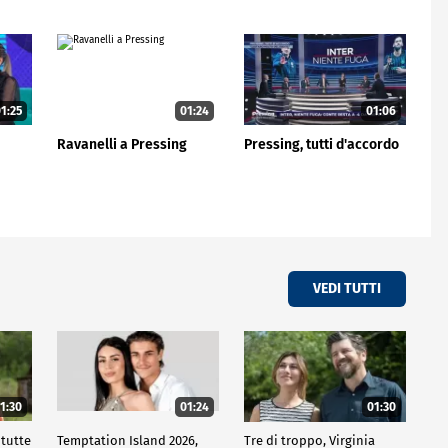
1:25
01:24
01:06
Ravanelli a Pressing
Pressing, tutti d'accordo
VEDI TUTTI
1:30
01:24
01:30
 tutte
Temptation Island 2026,
Tre di troppo, Virginia