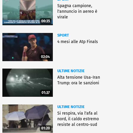
Spagna campione,
l'annuncio in aereo è
virale
00:35
SPORT
4 mesi alle Atp Finals
02:04
ULTIME NOTIZIE
Alta tensione Usa-Iran
Trump: ora le sanzioni
01:37
ULTIME NOTIZIE
Si respira, via l'afa al
nord, il caldo estremo
resiste al centro-sud
01:20