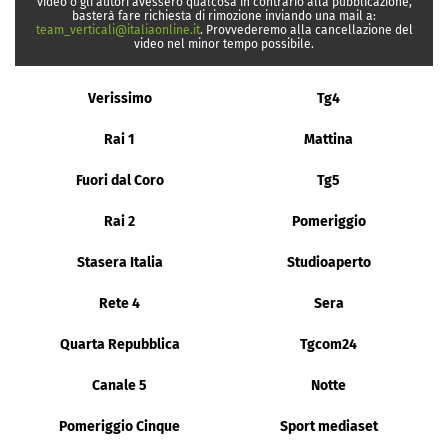
video o gli autori avessero qualcosa in contrario alla pubblicazione,
basterà fare richiesta di rimozione inviando una mail a:
team_verticali@italiaonline.it
. Provvederemo alla cancellazione del
video nel minor tempo possibile.
Verissimo
Tg4
Rai 1
Mattina
Fuori dal Coro
Tg5
Rai 2
Pomeriggio
Stasera Italia
Studioaperto
Rete 4
Sera
Quarta Repubblica
Tgcom24
Canale 5
Notte
Pomeriggio Cinque
Sport mediaset