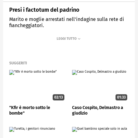
Presi i factotum del padrino
Marito e moglie arrestati nell'indagine sulla rete di
fiancheggiatori.
MEDIASET
STUDIOAPERTO
SUGGERITI
02:13
01:33
"Kfir è morto sotto le
Caso Cospito, Delmastro a
bombe"
giudizio