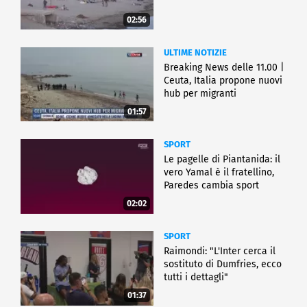
02:56
ULTIME NOTIZIE
Breaking News delle 11.00 |
Ceuta, Italia propone nuovi
hub per migranti
01:57
SPORT
Le pagelle di Piantanida: il
vero Yamal è il fratellino,
Paredes cambia sport
02:02
SPORT
Raimondi: "L'Inter cerca il
sostituto di Dumfries, ecco
tutti i dettagli"
01:37