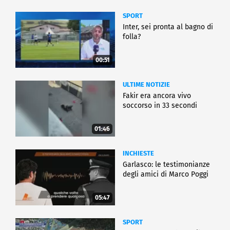
SPORT
Inter, sei pronta al bagno di
folla?
00:51
ULTIME NOTIZIE
Fakir era ancora vivo
soccorso in 33 secondi
01:46
INCHIESTE
Garlasco: le testimonianze
degli amici di Marco Poggi
05:47
SPORT