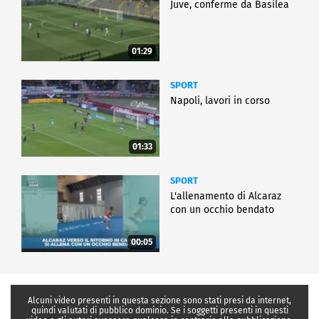
Juve, conferme da Basilea
01:29
SPORT
Napoli, lavori in corso
01:33
SPORT
L'allenamento di Alcaraz
con un occhio bendato
00:05
Alcuni video presenti in questa sezione sono stati presi da internet,
quindi valutati di pubblico dominio. Se i soggetti presenti in questi