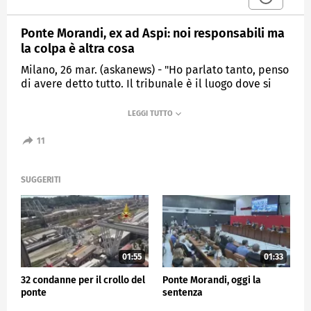
Ponte Morandi, ex ad Aspi: noi responsabili ma
la colpa è altra cosa
Milano, 26 mar. (askanews) - "Ho parlato tanto, penso
di avere detto tutto. Il tribunale è il luogo dove si
parla di queste cose. Come ho detto anche oggi e
avevo sottoscritto tempo fa, noi fin dall'inizio ci
siamo sentiti responsabili perché avevamo la
custodia di quel bene, ma la colpa è un'altra cosa, la
11
colpa è quello che dovrà decidere il tribunale. Io ho
dato il mio contributo alla ricostruzione degli
eventi". Lo ha detto l'ex amministratore delegato di
SUGGERITI
Autostrade per l'Italia Giovanni Castellucci, parlando
con i giornalisti dopo aver rilasciato per circa 5 ore
dichiarazioni spontanee al processo per il crollo del
ponte Morandi.
01:55
01:33
ESTERI
32 condanne per il crollo del
Ponte Morandi, oggi la
ponte
sentenza