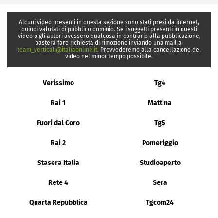
Alcuni video presenti in questa sezione sono stati presi da internet,
quindi valutati di pubblico dominio. Se i soggetti presenti in questi
video o gli autori avessero qualcosa in contrario alla pubblicazione,
basterà fare richiesta di rimozione inviando una mail a:
team_verticali@italiaonline.it
. Provvederemo alla cancellazione del
video nel minor tempo possibile.
Verissimo
Tg4
Rai 1
Mattina
Fuori dal Coro
Tg5
Rai 2
Pomeriggio
Stasera Italia
Studioaperto
Rete 4
Sera
Quarta Repubblica
Tgcom24