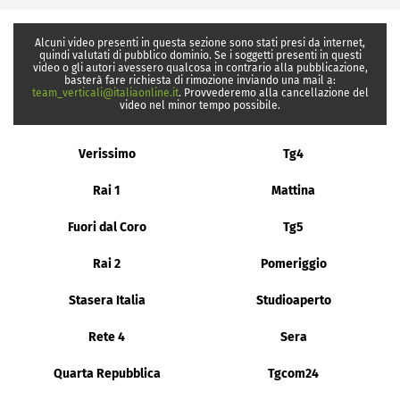
Alcuni video presenti in questa sezione sono stati presi da internet,
quindi valutati di pubblico dominio. Se i soggetti presenti in questi
video o gli autori avessero qualcosa in contrario alla pubblicazione,
basterà fare richiesta di rimozione inviando una mail a:
team_verticali@italiaonline.it
. Provvederemo alla cancellazione del
video nel minor tempo possibile.
Verissimo
Tg4
Rai 1
Mattina
Fuori dal Coro
Tg5
Rai 2
Pomeriggio
Stasera Italia
Studioaperto
Rete 4
Sera
Quarta Repubblica
Tgcom24