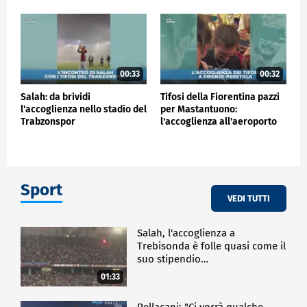
00:33
00:32
Salah: da brividi
Tifosi della Fiorentina pazzi
l'accoglienza nello stadio del
per Mastantuono:
Trabzonspor
l'accoglienza all'aeroporto
Sport
VEDI TUTTI
Salah, l'accoglienza a
Trebisonda è folle quasi come il
suo stipendio…
01:33
Pellacani: "Ci vorrà qualche