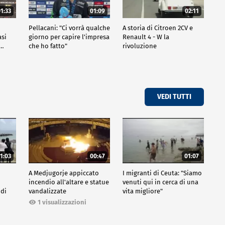
1:33
01:09
02:11
Pellacani: "Ci vorrà qualche
A storia di Citroen 2CV e
asi
giorno per capire l'impresa
Renault 4 - W la
o…
che ho fatto"
rivoluzione
VEDI TUTTI
1:03
00:47
01:07
A Medjugorje appiccato
I migranti di Ceuta: "Siamo
incendio all'altare e statue
venuti qui in cerca di una
 di
vandalizzate
vita migliore"
1 visualizzazioni