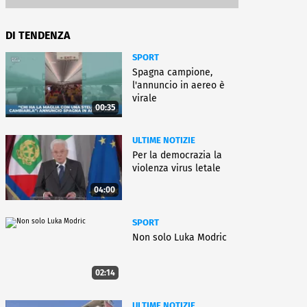
DI TENDENZA
SPORT
Spagna campione,
l'annuncio in aereo è
virale
00:35
ULTIME NOTIZIE
Per la democrazia la
violenza virus letale
04:00
SPORT
Non solo Luka Modric
02:14
ULTIME NOTIZIE