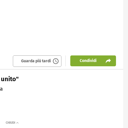
Condividi
Guarda più tardi
 unito"
ra