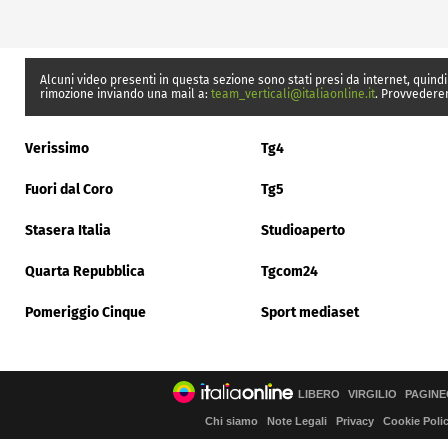
Alcuni video presenti in questa sezione sono stati presi da internet, quindi
rimozione inviando una mail a:
team_verticali@italiaonline.it
. Provvedere
Verissimo
Tg4
Fuori dal Coro
Tg5
Stasera Italia
Studioaperto
Quarta Repubblica
Tgcom24
Pomeriggio Cinque
Sport mediaset
LIBERO
VIRGILIO
PAGINE
Chi siamo
Note Legali
Privacy
Cookie Poli