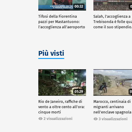
00:32
0
Tifosi della Fiorentina
Salah, l'accoglienza a
pazzi per Mastantuono:
Trebisonda è folle qu
l'accoglienza all'aeroporto
come il suo stipendi
Più visti
01:29
0
Rio de Janeiro, raffiche di
Marocco, centinaia di
vento a oltre cento all'ora:
migranti arrivano
cinque morti
nell'enclave spagnola
Ceuta
2 visualizzazioni
3 visualizzazioni