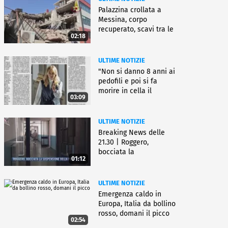
Palazzina crollata a
Messina, corpo
recuperato, scavi tra le
02:18
macerie
ULTIME NOTIZIE
"Non si danno 8 anni ai
pedofili e poi si fa
morire in cella il
03:09
gioielliere"
ULTIME NOTIZIE
Breaking News delle
21.30 | Roggero,
bocciata la
01:12
sospensione della pena
ULTIME NOTIZIE
Emergenza caldo in
Europa, Italia da bollino
rosso, domani il picco
02:54