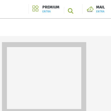
PREMIUM
MAIL
SEARCH
ENTRA
ENTRA
ENTRA