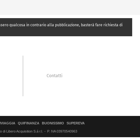
essero qualcosa in contrario alla pubblicazione, basterà fare richiesta di
Contatti
IVIAGGIA
QUIFINANZA
BUONISSIMO
SUPEREVA
di Libero Acquisition S.á r.l.
P. IVA 03970540963