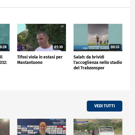
0:28
01:30
00:33
il
Tifosi viola in estasi per
Salah: da brividi
032:
Mastantuono
l'accoglienza nello stadio
del Trabzonspor
VEDI TUTTI