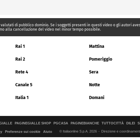
 valutati di pubblico dominio. Se i soggetti presenti in questi video o gli autori av
mo alla cancellazione del video nel minor tempo possibile.
Rai 1
Mattina
Rai 2
Pomeriggio
Rete 4
Sera
Canale 5
Notte
Italia 1
Domani
GIALLE
PAGINEGIALLE SHOP
PGCASA
PAGINEBIANCHE
TUTTOCITTÀ
DILEI
S
© Italiaonline S.p.A. 2026
Direzione e coordinamento 
cy
Preferenze sui cookie
Aiuto