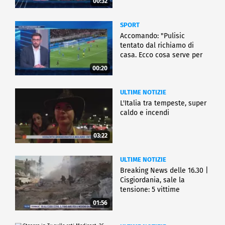
00:32
SPORT
Accomando: "Pulisic
tentato dal richiamo di
casa. Ecco cosa serve per
partire"
00:20
ULTIME NOTIZIE
L'Italia tra tempeste, super
caldo e incendi
03:22
ULTIME NOTIZIE
Breaking News delle 16.30 |
Cisgiordania, sale la
tensione: 5 vittime
01:56