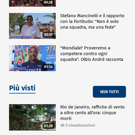
00:26
Stefano Mancinelli e il rapporto
con la Fortitudo: "Non è solo
una squadra, ma una fede"
00:57
"Mondiale? Proveremo a
competere contro ogni
squadra". Olbis Andrè racconta
il percorso di avvicinamento ai
01:14
prossimi mondiali in Germania.
Più visti
VEDI TUTTI
Rio de Janeiro, raffiche di vento
a oltre cento all'ora: cinque
morti
5 visualizzazioni
01:29