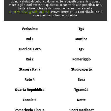
quindi valutati di pubblico dominio. Se i soggetti presenti in questi
video o gli autori avessero qualcosa in contrario alla pubblicazione,
basterà fare richiesta di rimozione inviando una mail a:
team_verticali@italiaonline.it
. Provvederemo alla cancellazione del
video nel minor tempo possibile.
Verissimo
Tg4
Rai 1
Mattina
Fuori dal Coro
Tg5
Rai 2
Pomeriggio
Stasera Italia
Studioaperto
Rete 4
Sera
Quarta Repubblica
Tgcom24
Canale 5
Notte
Pomeriggio Cinque
Sport mediaset