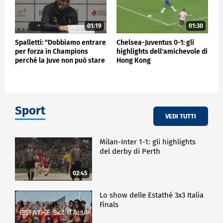
01:19
01:30
Spalletti: "Dobbiamo entrare
Chelsea-Juventus 0-1: gli
per forza in Champions
highlights dell'amichevole di
perché la Juve non può stare
Hong Kong
fuori"
Sport
VEDI TUTTI
Milan-Inter 1-1: gli highlights
del derby di Perth
02:45
Lo show delle Estathé 3x3 Italia
Finals