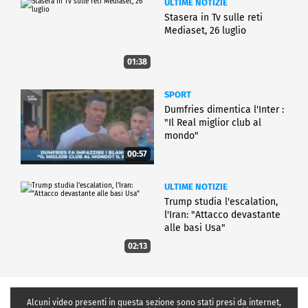
ULTIME NOTIZIE
Stasera in Tv sulle reti
Mediaset, 26 luglio
01:38
SPORT
Dumfries dimentica l'Inter :
"Il Real miglior club al
mondo"
00:57
ULTIME NOTIZIE
Trump studia l'escalation,
l'Iran: "Attacco devastante
alle basi Usa"
02:13
Alcuni video presenti in questa sezione sono stati presi da internet,