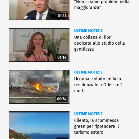
"Non ci sono problemi nella
maggioranza"
01:11
ULTIME NOTIZIE
Una collana di libri
dedicata allo studio della
gentilezza
01:14
ULTIME NOTIZIE
Ucraina, colpito edificio
residenziale a Odessa: 2
morti
00:54
ULTIME NOTIZIE
Cilento, la scommessa
green per riprendere il
turismo estero