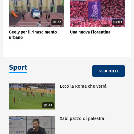
01:32
02:03
Geely per il rinascimento
Una nuova Fiorentina
urbano
Sport
VEDI TUTTI
Ecco la Roma che verrà
01:47
Xabi pazzo di palestra