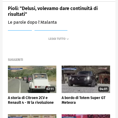
Pioli: "Delusi, volevamo dare continuità di
risultati"
Le parole dopo l'Atalanta
MEDIASET
SPORTMEDIASET
SUGGERITI
02:11
04:01
A storia di Citroen 2CV e
A bordo di Totem Super GT
Renault 4 - W la rivoluzione
Meteora