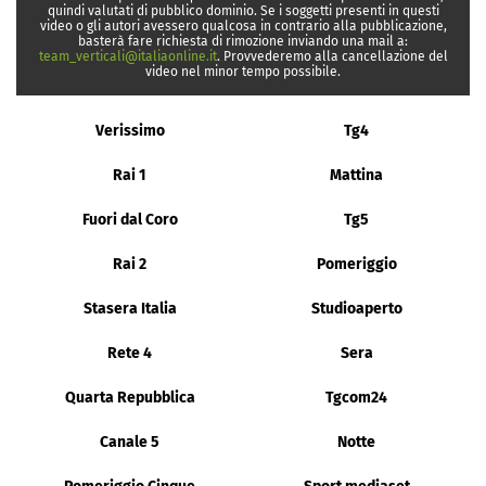
quindi valutati di pubblico dominio. Se i soggetti presenti in questi
video o gli autori avessero qualcosa in contrario alla pubblicazione,
basterà fare richiesta di rimozione inviando una mail a:
team_verticali@italiaonline.it
. Provvederemo alla cancellazione del
video nel minor tempo possibile.
Verissimo
Tg4
Rai 1
Mattina
Fuori dal Coro
Tg5
Rai 2
Pomeriggio
Stasera Italia
Studioaperto
Rete 4
Sera
Quarta Repubblica
Tgcom24
Canale 5
Notte