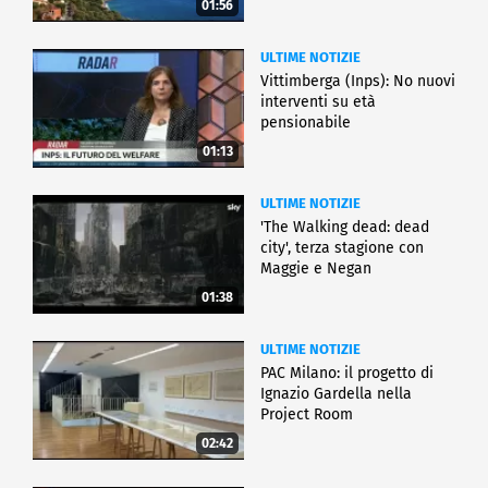
01:56
ULTIME NOTIZIE
Vittimberga (Inps): No nuovi
interventi su età
pensionabile
01:13
ULTIME NOTIZIE
'The Walking dead: dead
city', terza stagione con
Maggie e Negan
01:38
ULTIME NOTIZIE
PAC Milano: il progetto di
Ignazio Gardella nella
Project Room
02:42