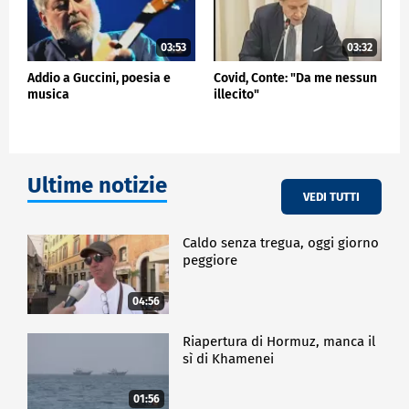
03:53
03:32
Addio a Guccini, poesia e
Covid, Conte: "Da me nessun
musica
illecito"
Ultime notizie
VEDI TUTTI
Caldo senza tregua, oggi giorno
peggiore
04:56
Riapertura di Hormuz, manca il
sì di Khamenei
01:56