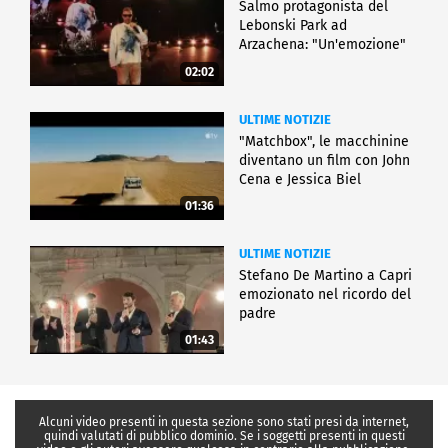
Salmo protagonista del
Lebonski Park ad
Arzachena: "Un'emozione"
02:02
ULTIME NOTIZIE
"Matchbox", le macchinine
diventano un film con John
Cena e Jessica Biel
01:36
ULTIME NOTIZIE
Stefano De Martino a Capri
emozionato nel ricordo del
padre
01:43
Alcuni video presenti in questa sezione sono stati presi da internet,
quindi valutati di pubblico dominio. Se i soggetti presenti in questi