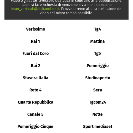
video o gli autori avessero qualcosa in contrario alla pubblicazione,
basterà fare richiesta di rimozione inviando una mail a:
team_verticali@italiaonline.it
. Provvederemo alla cancellazione del
video nel minor tempo possibile.
Verissimo
Tg4
Rai 1
Mattina
Fuori dal Coro
Tg5
Rai 2
Pomeriggio
Stasera Italia
Studioaperto
Rete 4
Sera
Quarta Repubblica
Tgcom24
Canale 5
Notte
Pomeriggio Cinque
Sport mediaset