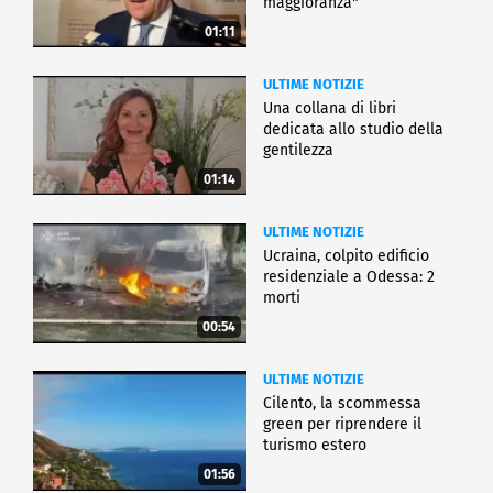
maggioranza"
01:11
ULTIME NOTIZIE
Una collana di libri
dedicata allo studio della
gentilezza
01:14
ULTIME NOTIZIE
Ucraina, colpito edificio
residenziale a Odessa: 2
morti
00:54
ULTIME NOTIZIE
Cilento, la scommessa
green per riprendere il
turismo estero
01:56