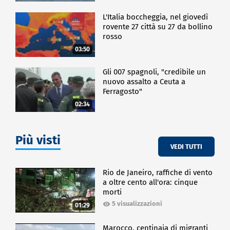
L'Italia boccheggia, nel giovedì
rovente 27 città su 27 da bollino
rosso
03:50
Gli 007 spagnoli, "credibile un
nuovo assalto a Ceuta a
Ferragosto"
02:34
Più visti
VEDI TUTTI
Rio de Janeiro, raffiche di vento
a oltre cento all'ora: cinque
morti
5 visualizzazioni
01:29
Marocco, centinaia di migranti