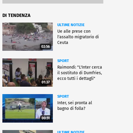
DI TENDENZA
ULTIME NOTIZIE
Ue alle prese con
l'assalto migratorio di
Ceuta
02:56
SPORT
Raimondi: "L'Inter cerca
il sostituto di Dumfries,
ecco tutti i dettagli"
01:37
SPORT
Inter, sei pronta al
bagno di folla?
00:51
ULTIME NOTIZIE