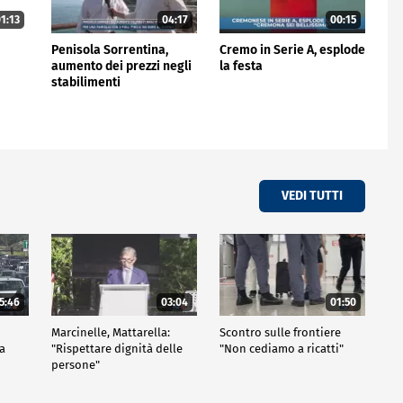
1:13
04:17
00:15
Penisola Sorrentina,
Cremo in Serie A, esplode
aumento dei prezzi negli
la festa
stabilimenti
VEDI TUTTI
5:46
03:04
01:50
Marcinelle, Mattarella:
Scontro sulle frontiere
za
"Rispettare dignità delle
"Non cediamo a ricatti"
persone"