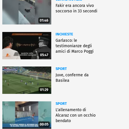
Fakir era ancora vivo
soccorso in 33 secondi
01:46
INCHIESTE
Garlasco: le
testimonianze degli
amici di Marco Poggi
05:47
SPORT
Juve, conferme da
Basilea
01:29
SPORT
L'allenamento di
Alcaraz con un occhio
bendato
00:05