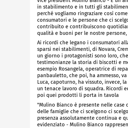
vice president Mulino Bianco - È un an
in stabilimento e in tutti gli stabili
perché vogliamo ringraziare così come
consumatori e le persone che ci scel
contribuito e contribuiscono quotidia
qualità e buoni per le nostre persone,
Ai ricordi che legano i consumatori al
sparsi nei stabilimenti, di Novara, Cre
un giorno i protagonisti sono loro, c
testimonianze la storia di biscotti e 
esempio Rosangela, operatrice di repar
panbauletto, che poi, ha ammesso, va a
Luca, capoturno, ha vissuto, invece, l
un tenace lavoro di squadra. Ricordi e
poi quei prodotti li porta in tavola
"Mulino Bianco è presente nelle case di
delle famiglie che ci scelgono ci scel
presenza assolutamente continua e quot
evidenziato - Mulino Bianco rappresent