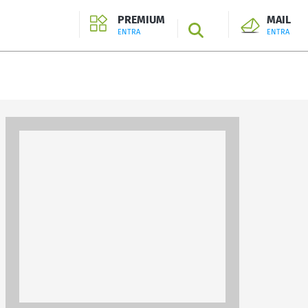
PREMIUM
MAIL
SEARCH
ENTRA
ENTRA
ENTRA