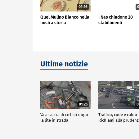
01:26
0
Quel Mulino Bianco nella
I Nas chiudono 20
nostra storia
stabilimenti
Ultime notizie
01:25
0
Va a caccia di ciclisti dopo
Traffico, code e caldo
la lite in strada
Richiami alla pruden