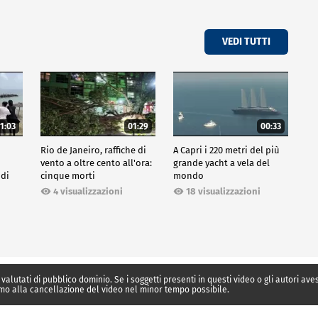
VEDI TUTTI
1:03
01:29
00:33
Rio de Janeiro, raffiche di
A Capri i 220 metri del più
vento a oltre cento all'ora:
grande yacht a vela del
 di
cinque morti
mondo
4 visualizzazioni
18 visualizzazioni
 valutati di pubblico dominio. Se i soggetti presenti in questi video o gli autori av
mo alla cancellazione del video nel minor tempo possibile.