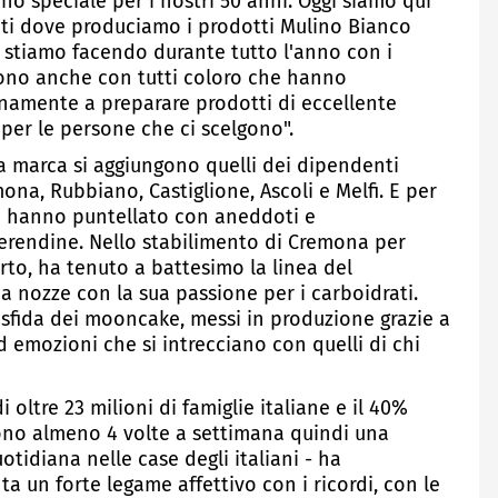
no speciale per i nostri 50 anni. Oggi siamo qui
menti dove produciamo i prodotti Mulino Bianco
 stiamo facendo durante tutto l'anno con i
gono anche con tutti coloro che hanno
namente a preparare prodotti di eccellente
 per le persone che ci scelgono".
la marca si aggiungono quelli dei dipendenti
mona, Rubbiano, Castiglione, Ascoli e Melfi. E per
he hanno puntellato con aneddoti e
merendine. Nello stabilimento di Cremona per
to, ha tenuto a battesimo la linea del
 nozze con la sua passione per i carboidrati.
a sfida dei mooncake, messi in produzione grazie a
d emozioni che si intrecciano con quelli di chi
 oltre 23 milioni di famiglie italiane e il 40%
gono almeno 4 volte a settimana quindi una
idiana nelle case degli italiani - ha
a un forte legame affettivo con i ricordi, con le