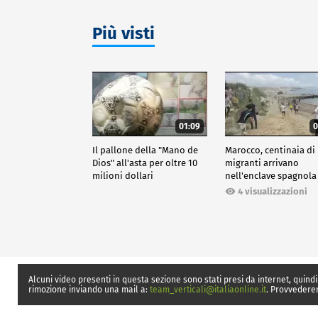
Più visti
01:09
0
Il pallone della "Mano de
Marocco, centinaia di
Dios" all'asta per oltre 10
migranti arrivano
milioni dollari
nell'enclave spagnola
Ceuta
4 visualizzazioni
Alcuni video presenti in questa sezione sono stati presi da internet, quindi
rimozione inviando una mail a:
team_verticali@italiaonline.it
. Provvedere