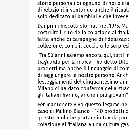
storie personali di ognuno di noi e qu
di relazioni inventando anche il ritual
solo dedicato ai bambini e che invece 
Dai primi biscotti sfornati nel 1975, M
costruire il rito della colazione all'it
fatta anche di campagne di fidelizzaz
collezione, come il coccio o le sorpres
"Tra 50 anni saremo ancora qui, tutti 
traguardo per la marca - ha detto Dite
prodotti ma anche il linguaggio di co
di raggiungere le nostre persone. Anche
festeggiamenti del cinquantesimo anni
Milano ci ha dato conferma della stra
gli italiani hanno, anche i più giovani".
Per mantenere vivo questo legame nel
caso di Mulino Bianco - 140 prodotti di
questo vuol dire portare in tavola prod
colazione all'italiana a una cultura ga