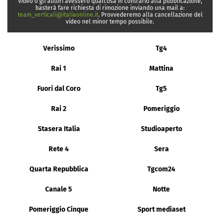
video o gli autori avessero qualcosa in contrario alla pubblicazione,
basterà fare richiesta di rimozione inviando una mail a:
team_verticali@italiaonline.it
. Provvederemo alla cancellazione del
video nel minor tempo possibile.
Verissimo
Tg4
Rai 1
Mattina
Fuori dal Coro
Tg5
Rai 2
Pomeriggio
Stasera Italia
Studioaperto
Rete 4
Sera
Quarta Repubblica
Tgcom24
Canale 5
Notte
Pomeriggio Cinque
Sport mediaset