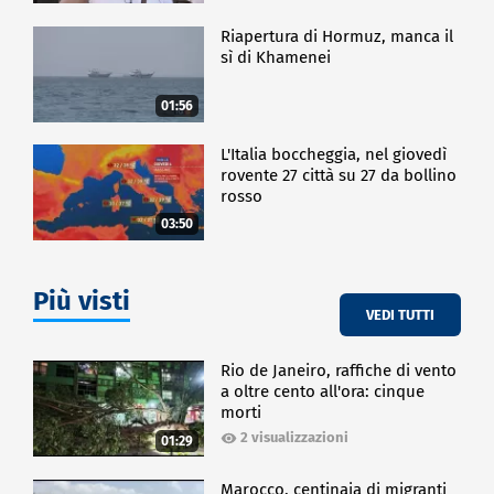
Riapertura di Hormuz, manca il
sì di Khamenei
01:56
L'Italia boccheggia, nel giovedì
rovente 27 città su 27 da bollino
rosso
03:50
Più visti
VEDI TUTTI
Rio de Janeiro, raffiche di vento
a oltre cento all'ora: cinque
morti
2 visualizzazioni
01:29
Marocco, centinaia di migranti