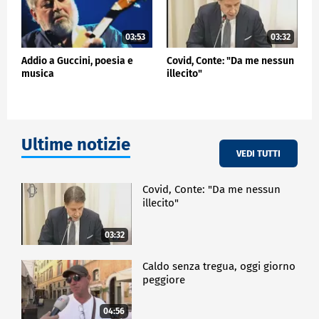
03:53
03:32
Addio a Guccini, poesia e
Covid, Conte: "Da me nessun
musica
illecito"
Ultime notizie
VEDI TUTTI
Covid, Conte: "Da me nessun
illecito"
03:32
Caldo senza tregua, oggi giorno
peggiore
04:56