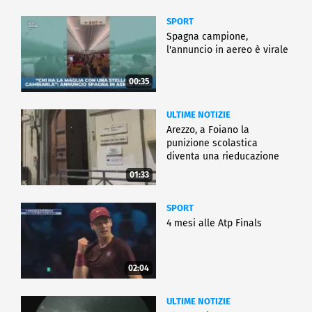
SPORT
Spagna campione,
l'annuncio in aereo è virale
00:35
ULTIME NOTIZIE
Arezzo, a Foiano la
punizione scolastica
diventa una rieducazione
01:33
SPORT
4 mesi alle Atp Finals
02:04
ULTIME NOTIZIE