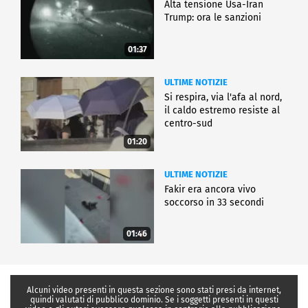
Alta tensione Usa-Iran
Trump: ora le sanzioni
01:37
ULTIME NOTIZIE
Si respira, via l'afa al nord,
il caldo estremo resiste al
centro-sud
01:20
ULTIME NOTIZIE
Fakir era ancora vivo
soccorso in 33 secondi
01:46
Alcuni video presenti in questa sezione sono stati presi da internet,
quindi valutati di pubblico dominio. Se i soggetti presenti in questi